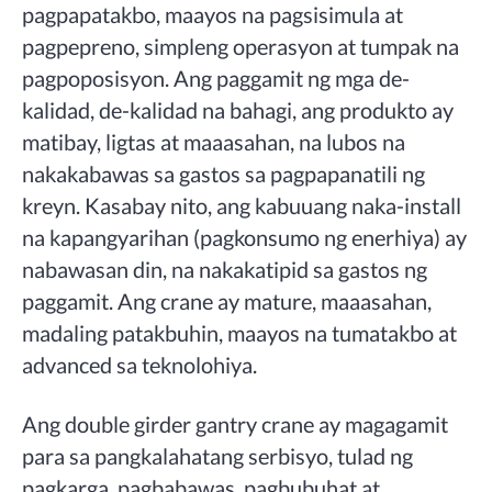
pagpapatakbo, maayos na pagsisimula at
pagpepreno, simpleng operasyon at tumpak na
pagpoposisyon. Ang paggamit ng mga de-
kalidad, de-kalidad na bahagi, ang produkto ay
matibay, ligtas at maaasahan, na lubos na
nakakabawas sa gastos sa pagpapanatili ng
kreyn. Kasabay nito, ang kabuuang naka-install
na kapangyarihan (pagkonsumo ng enerhiya) ay
nabawasan din, na nakakatipid sa gastos ng
paggamit. Ang crane ay mature, maaasahan,
madaling patakbuhin, maayos na tumatakbo at
advanced sa teknolohiya.
Ang double girder gantry crane ay magagamit
para sa pangkalahatang serbisyo, tulad ng
pagkarga, pagbabawas, pagbubuhat at