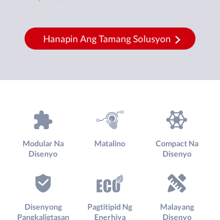
Hanapin Ang Tamang Solusyon
Modular Na
Matalino
Compact Na
Disenyo
Disenyo
Disenyong
Pagtitipid Ng
Malayang
Pangkaligtasan
Enerhiya
Disenyo