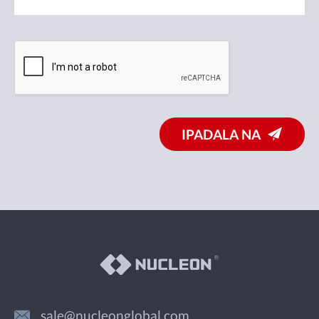
IPADALA NA
sale@nucleonglobal.com