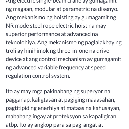
Ang electric single-beam crane ay gumagamit
ng magaan, modular at parametric na disenyo.
Ang mekanismo ng hoisting ay gumagamit ng
NR mode steel rope electric hoist na may
superior performance at advanced na
teknolohiya. Ang mekanismo ng paglalakbay ng
troli ay hinihimok ng three-in-one na drive
device at ang control mechanism ay gumagamit
ng advanced variable frequency at speed
regulation control system.
Ito ay may mga pakinabang ng superyor na
pagganap, kaligtasan at pagiging maaasahan,
pagtitipid ng enerhiya at mataas na kahusayan,
mababang ingay at proteksyon sa kapaligiran,
atbp. Ito ay angkop para sa pag-angat at