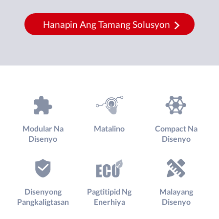
Hanapin Ang Tamang Solusyon
Modular Na
Matalino
Compact Na
Disenyo
Disenyo
Disenyong
Pagtitipid Ng
Malayang
Pangkaligtasan
Enerhiya
Disenyo