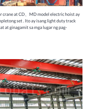
r crane at CD、MD model electric hoist ay
etong set . Ito ay isang light duty track
pat at ginagamit sa mga lugar ng pag-