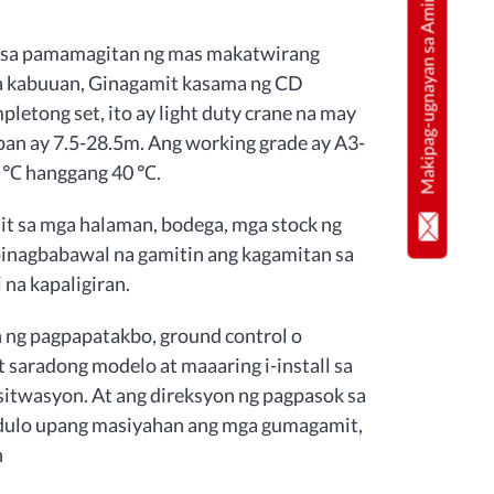
Makipag-ugnayan sa Amin
an sa pamamagitan ng mas makatwirang
 sa kabuuan, Ginagamit kasama ng CD
etong set, ito ay light duty crane na may
pan ay 7.5-28.5m. Ang working grade ay A3-
5 ℃ hanggang 40 ℃.
t sa mga halaman, bodega, mga stock ng
pinagbabawal na gamitin ang kagamitan sa
na kapaligiran.
 ng pagpapatakbo, ground control o
 saradong modelo at maaaring i-install sa
 sitwasyon. At ang direksyon ng pagpasok sa
t dulo upang masiyahan ang mga gumagamit,
n