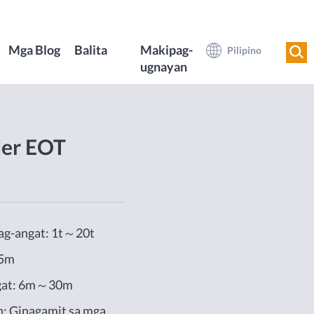
Mga Blog
Balita
Makipag-
Pilipino
ugnayan
der EOT
ag-angat: 1t～20t
.5m
ngat: 6m～30m
: Ginagamit sa mga