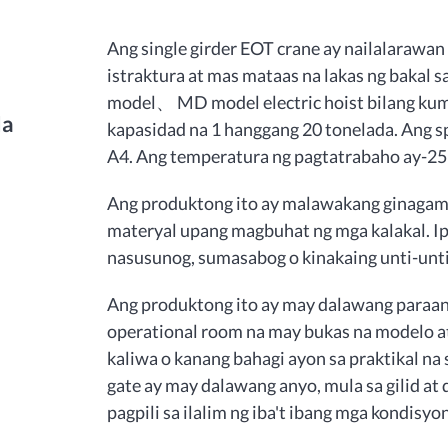
Ang single girder EOT crane ay nailalaraw
istraktura at mas mataas na lakas ng bakal
model、 MD model electric hoist bilang kumpl
Na
kapasidad na 1 hanggang 20 tonelada. Ang s
A4. Ang temperatura ng pagtatrabaho ay-2
Ang produktong ito ay malawakang ginagami
materyal upang magbuhat ng mga kalakal. I
nasusunog, sumasabog o kinakaing unti-unti 
Ang produktong ito ay may dalawang paraan
operational room na may bukas na modelo at
kaliwa o kanang bahagi ayon sa praktikal na
gate ay may dalawang anyo, mula sa gilid a
pagpili sa ilalim ng iba't ibang mga kondisyo