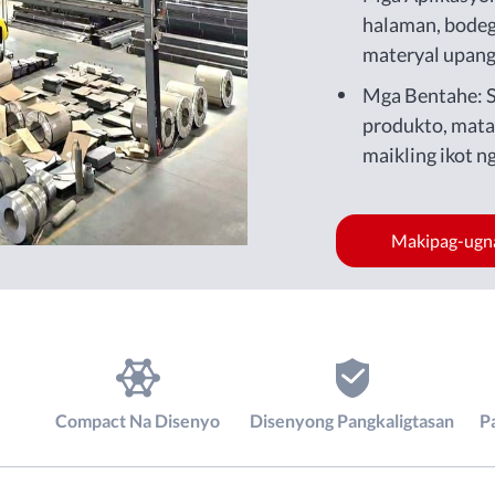
halaman, bodeg
materyal upan
kalakal.
Mga Bentahe: S
produkto, mata
maikling ikot n
na pagpapadala
Makipag-ugn
Compact Na Disenyo
Disenyong Pangkaligtasan
P