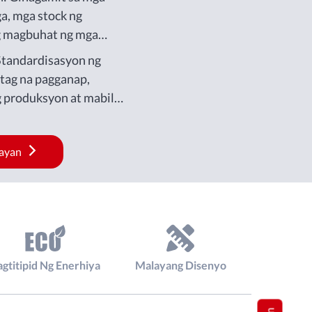
a, mga stock ng
g magbuhat ng mga
tandardisasyon ng
tag na pagganap,
g produksyon at mabilis
.
ayan
agtitipid Ng Enerhiya
Malayang Disenyo