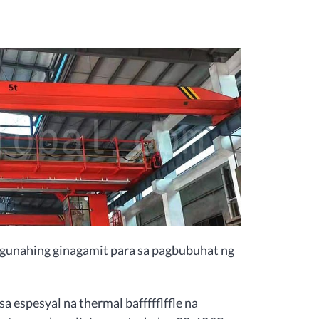
angunahing ginagamit para sa pagbubuhat ng
 espesyal na thermal baffffflffle na