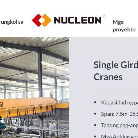
Tungkol sa
Mga
proyekto
Single Gir
Cranes
Kapasidad ng p
Span: 7.5m-28
Taas ng pag-a
Mga Aplikasyon