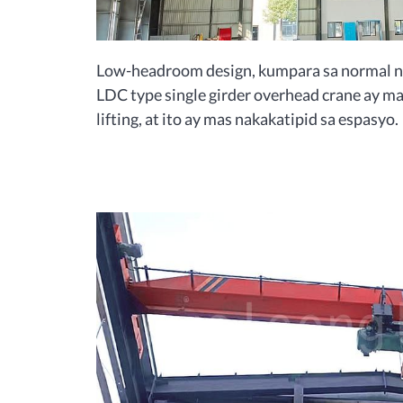
Low-headroom design, kumpara sa normal na 
LDC type single girder overhead crane ay m
lifting, at ito ay mas nakakatipid sa espasyo.