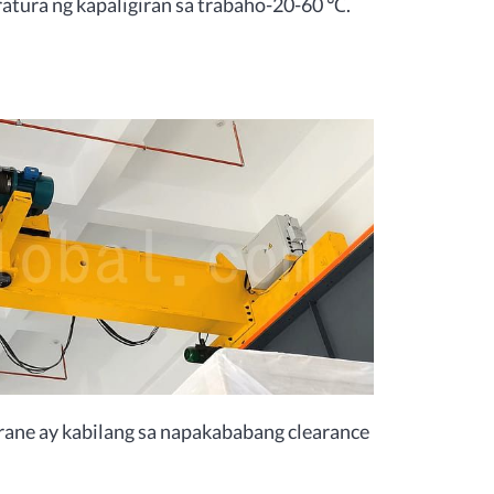
atura ng kapaligiran sa trabaho-20-60 ℃.
rane ay kabilang sa napakababang clearance