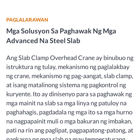
PAGLALARAWAN
Mga Solusyon Sa Paghawak Ng Mga
Advanced Na Steel Slab
Ang Slab Clamp Overhead Crane ay binubuo ng
istruktura ng tulay, mekanismo ng paglalakbay
ng crane, mekanismo ng pag-aangat, slab clamp,
at isang matalinong sistema ng pagkontrol ng
kuryente. Ito ay dinisenyo para sa paghawak ng
mga mainit na slab sa mga linya ng patuloy na
paghahagis, pagdadala ng mga ito sa mga hurno
na nagpapainit muli o mga bakuran ng imbakan,
pati na rin ang paglipat, pagpapatong-patong, at
pagkarga ng mga slab na may temperaturang