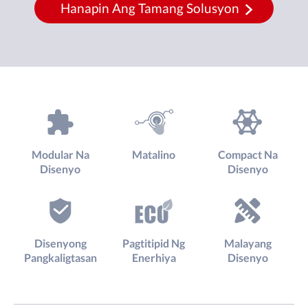
Hanapin Ang Tamang Solusyon
Modular Na
Matalino
Compact Na
Disenyo
Disenyo
Disenyong
Pagtitipid Ng
Malayang
Pangkaligtasan
Enerhiya
Disenyo