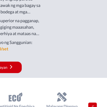
hawak ng mga bagay sa
 bodega at mga
yente.
uperior na pagganap,
agiging maaasahan,
nerhiya at mataas na
abang ingay at
yo ng Sanggunian:
apaligiran, atbp.
0/set
ayan
agtitipid Ng Enerhiya
Malayang Disenyo