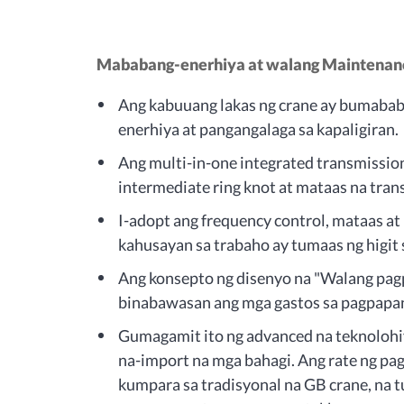
Mababang-enerhiya at walang Maintenan
Ang kabuuang lakas ng crane ay bumabab
enerhiya at pangangalaga sa kapaligiran.
Ang multi-in-one integrated transmissi
intermediate ring knot at mataas na trans
I-adopt ang frequency control, mataas at
kahusayan sa trabaho ay tumaas ng higit 
Ang konsepto ng disenyo na "Walang pagp
binabawasan ang mga gastos sa pagpapan
Gumagamit ito ng advanced na teknolohiy
na-import na mga bahagi. Ang rate ng pa
kumpara sa tradisyonal na GB crane, na