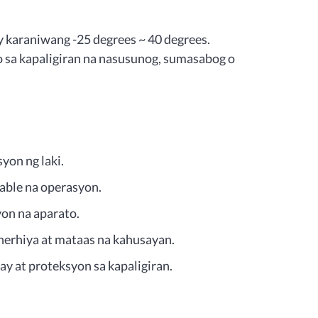
karaniwang -25 degrees ~ 40 degrees.
sa kapaligiran na nasusunog, sumasabog o
yon ng laki.
table na operasyon.
on na aparato.
nerhiya at mataas na kahusayan.
 at proteksyon sa kapaligiran.