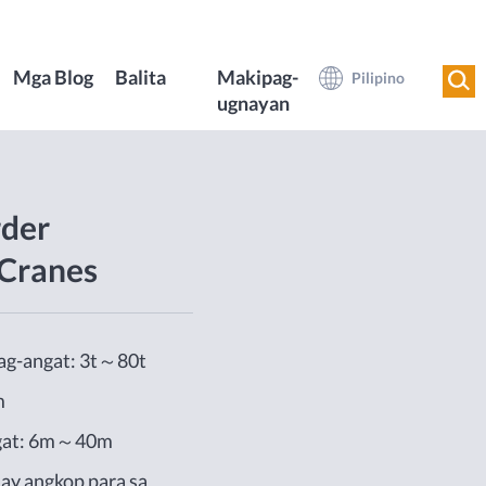
Mga Blog
Balita
Makipag-
Pilipino
ugnayan
rder
Cranes
ag-angat: 3t～80t
m
ngat: 6m～40m
 ay angkop para sa