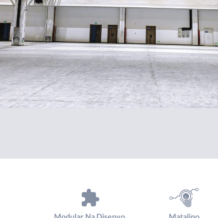
Modular Na Disenyo
Matalino