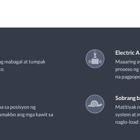
Electric 
ng mabagal at tumpak
Maaaring a
to.
proseso ng
na pagpopo
Sobrang b
a sa posisyon ng
Matitiyak n
umakbo ang mga kawit sa
system at 
naglo-load 