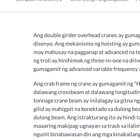
Ang double girder overhead cranes ay guma
disenyo. Ang mekanismo ng hoisting ay guma
may mahusay na pagganap at advanced na t
ng troli ay hinihimok ng three-in-one na dri
gumagamit ng advanced variable frequency a
Ang crab frame ng crane ay gumagamit ng "H"
dalawang crossbeam at dalawang longitudin
tonnage crane beam ay inilalagay sa gitna n
gilid ay mahigpit na konektado sa dulong bea
dulong beam. Ang istrakturang ito ay hindi 
maaaring makipag-ugnayan sa track sa ilali
ngunit binabawasan din ang mga kinakail