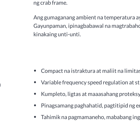
ng crab frame.
Ang gumaganang ambient na temperatura ay 
Gayunpaman, ipinagbabawal na magtrabaho 
kinakaing unti-unti.
Compact na istraktura at maliit na limitas
Variable frequency speed regulation at s
a
Kumpleto, ligtas at maaasahang proteksy
Pinagsamang paghahatid, pagtitipid ng e
Tahimik na pagmamaneho, mababang ingay