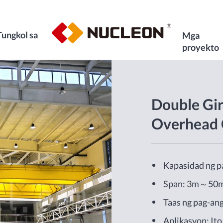
Tungkol sa
Mga
proyekto
Double Gi
Overhead 
Kapasidad ng p
Span: 3m～50
Taas ng pag-a
Aplikasyon: Ito