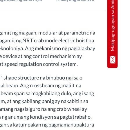
Makipag-ugnayan sa Amin
gamit ng magaan, modular at parametric na
gamit ng NRT crab mode electric hoist na
eknolohiya. Ang mekanismo ng paglalakbay
ve device at ang control mechanism ay
t speed regulation control system.
 shape structure na binubuo ng isa o
al beam. Ang crossbeam ng maliit na
g beam span sa magkabilang dulo, ang isang
m, at ang kabilang panig ay nakabitin sa
lamang nagsisiguro na ang crab wheel ay
m ng anumang kondisyon sa pagtatrabaho,
angan sa katumpakan ng pagmamanupaktura