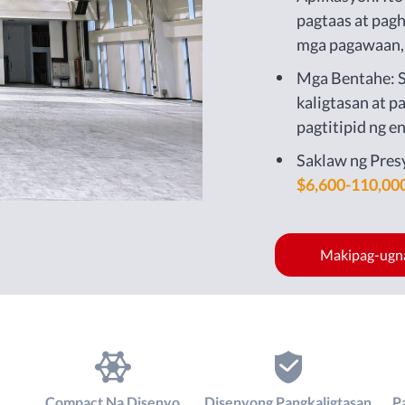
pagtaas at pag
mga pagawaan,
istasyon ng kur
Mga Bentahe: S
kaligtasan at p
pagtitipid ng e
kahusayan, mab
Saklaw ng Pres
proteksyon sa k
$6,600-110,00
Makipag-ugn
Compact Na Disenyo
Disenyong Pangkaligtasan
P