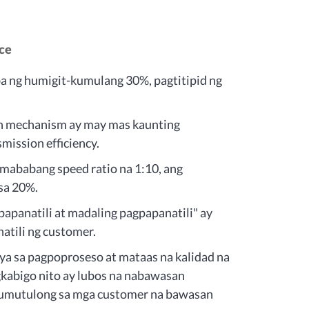
ce
a ng humigit-kumulang 30%, pagtitipid ng
on mechanism ay may mas kaunting
mission efficiency.
 mababang speed ratio na 1:10, ang
sa 20%.
apanatili at madaling pagpapanatili" ay
atili ng customer.
a sa pagpoproseso at mataas na kalidad na
gkabigo nito ay lubos na nabawasan
 tumutulong sa mga customer na bawasan