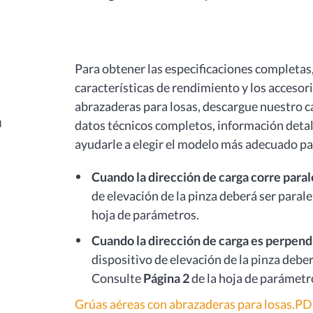
Para obtener las especificaciones completas,
características de rendimiento y los accesor
abrazaderas para losas, descargue nuestro c
a
datos técnicos completos, información detal
ayudarle a elegir el modelo más adecuado pa
Cuando la dirección de carga corre parale
de elevación de la pinza deberá ser parale
hoja de parámetros.
Cuando la dirección de carga es perpendic
dispositivo de elevación de la pinza deber
Consulte
Página 2
de la hoja de parámetr
Grúas aéreas con abrazaderas para losas.P