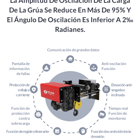
La Amplitud De Oscilación De La Carga
De La Grúa Se Reduce En Más De 95% Y
El Ángulo De Oscilación Es Inferior A 2‰
Radianes.
Comunicación de grandes datos
Pantalla de
Anti-oscilación
información
Función
de fallas
Protección de
Elevación anti-
voltaje y
sesgada e
corriente
inclinada
Función de
Tiempo real
protección
Función de
contra
monitoreo
sobrecarga
Función de registro itinerante
Función de control de inicio
de sesión