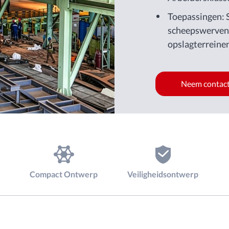
Toepassingen: S
scheepswerven,
opslagterreine
de verwerking v
blokken, constr
Neem contact
andere zware m
Compact Ontwerp
Veiligheidsontwerp