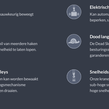
Elektrisch
 nauwkeurig beweegt
Kan automat
beperken, s
Dood lan
hil van meerdere haken
De Dead Slo
elheid te laten lopen.
besturings
garanderen
leys
Snelheids
nen kan worden bewaakt
Onze kranen
ingsmechanisme
sub-hoge sn
en draaien.
hoge snelhei