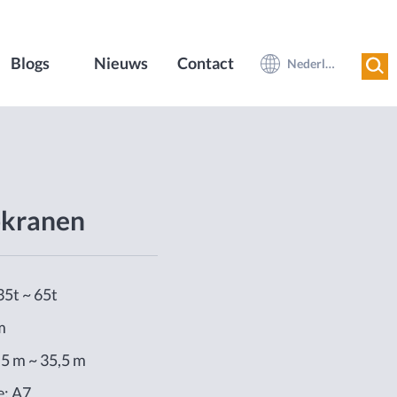
Blogs
Nieuws
Contact
Nederlands
kranen
5t ~ 65t
m
,5 m ~ 35,5 m
e: A7