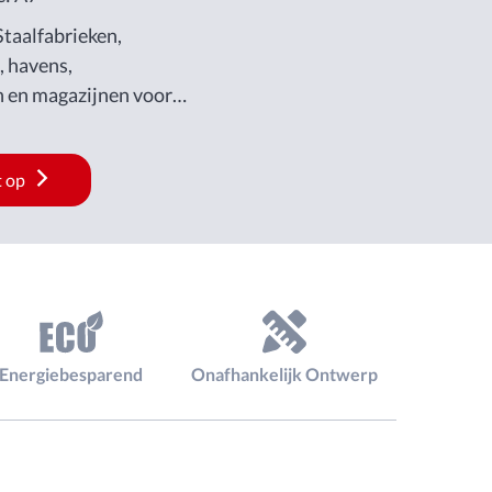
taalfabrieken,
 havens,
n en magazijnen voor
an staalplaten,
uctiestaalprofielen en
 op
aterialen.
Energiebesparend
Onafhankelijk Ontwerp