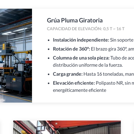
Grúa Pluma Giratoria
CAPACIDAD DE ELEVACIÓN: 0,5 T ~ 16 T
Instalación independiente:
Sin soporte 
Rotación de 360°:
El brazo gira 360°, a
Columna de una sola pieza:
Tubo de acer
distribución uniforme de la fuerza.
Carga grande:
Hasta 16 toneladas, mane
Elevación eficiente:
Polipasto NR, sin m
energéticamente eficiente