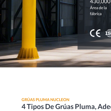
430,00
Área de la
fábrica
GRÚAS PLUMA NUCLEON
4 Tipos De Grúas Pluma, Adec