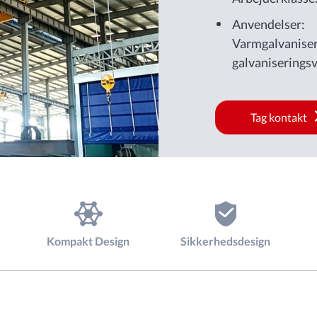
Anvendelser:
Varmgalvaniseri
galvaniserings
stålkonstruktio
automatisered
Tag kontakt
galvaniseringsfa
Kompakt Design
Sikkerhedsdesign