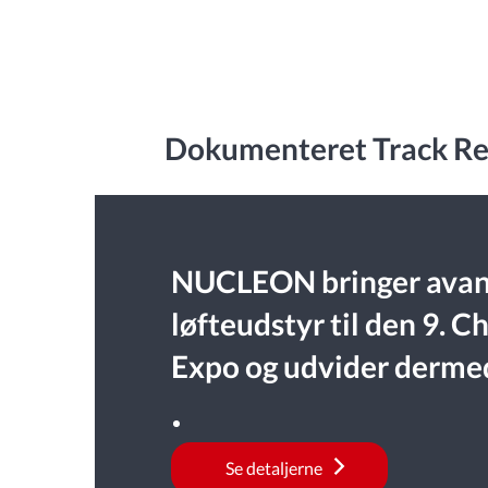
Dokumenteret Track Rec
NUCLEON bringer avan
løfteudstyr til den 9. C
Expo og udvider derme
industrielle samarbejd
Silkevejen!
Se detaljerne