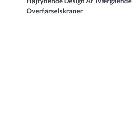
Højtydende Design Af Tværgående
Overførselskraner