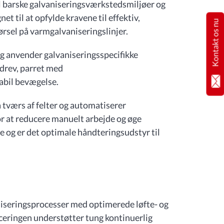
il barske galvaniseringsværkstedsmiljøer og
 til at opfylde kravene til effektiv,
Kontakt os nu
ørsel på varmgalvaniseringslinjer.
g anvender galvaniseringsspecifikke
edrev, parret med
abil bevægelse.
å tværs af felter og automatiserer
 at reducere manuelt arbejde og øge
e og er det optimale håndteringsudstyr til
niseringsprocesser med optimerede løfte- og
eringen understøtter tung kontinuerlig