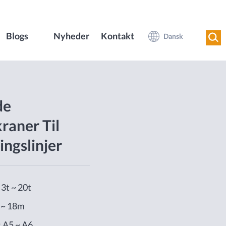
Blogs
Nyheder
Kontakt
Dansk
de
raner Til
ingslinjer
 3t ~ 20t
 ~ 18m
: A5 ~ A6