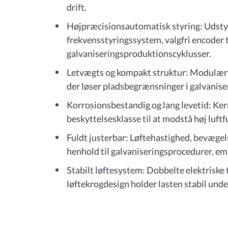
drift.
Højpræcisionsautomatisk styring: Udst
frekvensstyringssystem, valgfri encoder t
galvaniseringsproduktionscyklusser.
Letvægts og kompakt struktur: Modulært 
der løser pladsbegrænsninger i galvanise
Korrosionsbestandig og lang levetid: K
beskyttelsesklasse til at modstå høj luft
Fuldt justerbar: Løftehastighed, bevægels
henhold til galvaniseringsprocedurer, e
Stabilt løftesystem: Dobbelte elektriske ta
løftekrogdesign holder lasten stabil unde