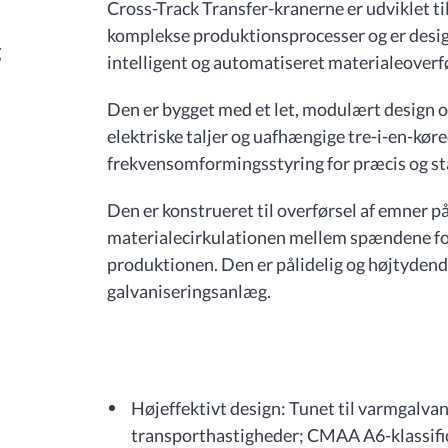
Cross-Track Transfer-kranerne er udviklet t
komplekse produktionsprocesser og er designet
g
intelligent og automatiseret materialeoverf
Den er bygget med et let, modulært design o
elektriske taljer og uafhængige tre-i-en-kør
frekvensomformingsstyring for præcis og st
Den er konstrueret til overførsel af emner p
materialecirkulationen mellem spændene for
produktionen. Den er pålidelig og højtydend
galvaniseringsanlæg.
Højeffektivt design: Tunet til varmgalva
transporthastigheder; CMAA A6-klassific