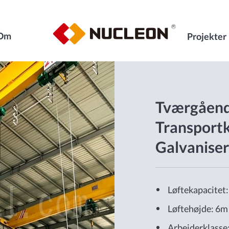
Om
Projekter
Tværgåen
Transportk
Galvaniser
Løftekapacitet:
Løftehøjde: 6m
Arbejderklasse