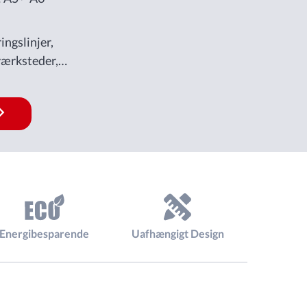
ngslinjer,
værksteder,
nsfabrikker og
e
ciliteter.
Energibesparende
Uafhængigt Design