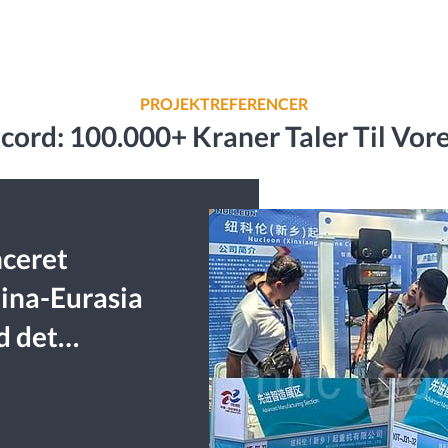
PROJEKTREFERENCER
ord: 100.000+ Kraner Taler Til Vore
ceret
hina-Eurasia
d det
e om