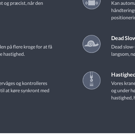
t og præcist, når den
Kan automa
håndterings
positioneri
Dead Slo
en på flere kroge for at få
Dead slow-f
e hastighed.
langsom, nø
Hastighed
vervåges og kontrolleres
Vores krane
til at køre synkront med
og under hø
hastighed, h