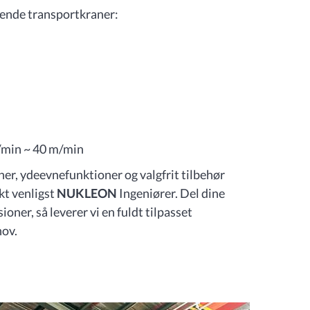
ående transportkraner:
n
/min ~ 40 m/min
ner, ydeevnefunktioner og valgfrit tilbehør
kt venligst
NUKLEON
Ingeniører. Del dine
ner, så leverer vi en fuldt tilpasset
hov.