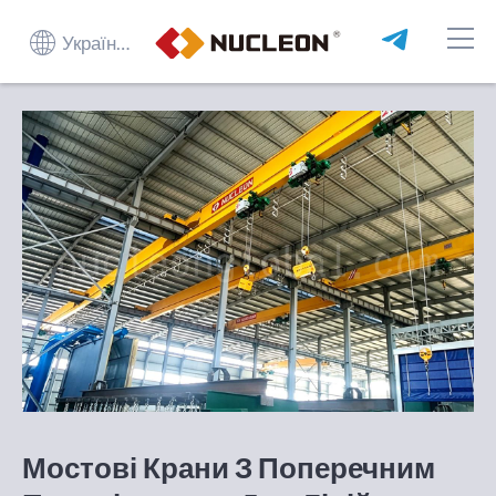
Українська
Мостові Крани З Поперечним