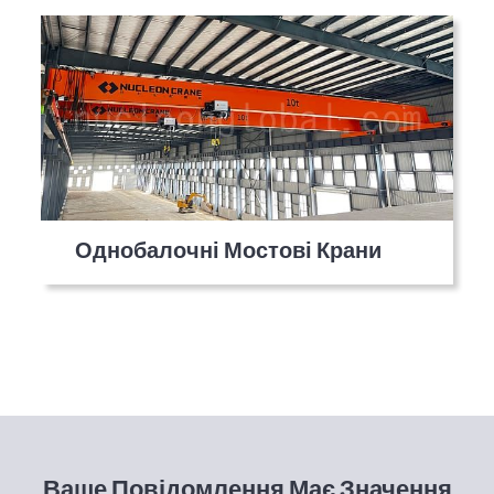
Однобалочні Мостові Крани
Ваше Повідомлення Має Значення