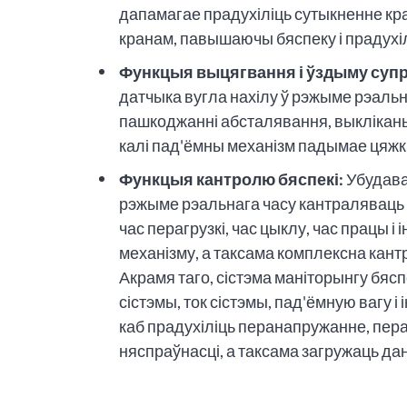
дапамагае прадухіліць сутыкненне кр
кранам, павышаючы бяспеку і прадух
Функцыя выцягвання і ўздыму супр
датчыка вугла нахілу ў рэжыме рэальн
пашкоджанні абсталявання, выкліканы
калі пад'ёмны механізм падымае цяжк
Функцыя кантролю бяспекі:
Убудава
рэжыме рэальнага часу кантраляваць 
час перагрузкі, час цыклу, час працы 
механізму, а таксама комплексна кан
Акрамя таго, сістэма маніторынгу бя
сістэмы, ток сістэмы, пад'ёмную вагу 
каб прадухіліць перанапружанне, пераг
няспраўнасці, а таксама загружаць да