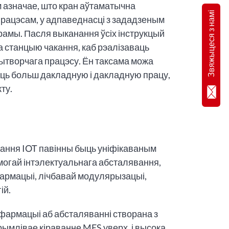
 азначае, што кран аўтаматычна
Звяжыцеся з намі
рацэсам, у адпаведнасці з зададзеным
амы. Пасля выканання ўсіх інструкцый
а станцыю чакання, каб рэалізаваць
ытворчага працэсу. Ён таксама можа
аць больш дакладную і дакладную працу,
ту.
вання IOT павінны быць уніфікаваным
огай інтэлектуальнага абсталявання,
фармацыі, лічбавай модулярызацыі,
ій.
фармацыі аб абсталяванні створана з
рымлівае кіраванне MES уверх, і высока