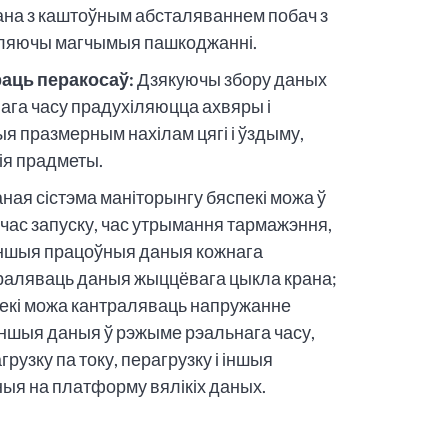
ана з каштоўным абсталяваннем побач з
іляючы магчымыя пашкоджанні.
аць перакосаў:
Дзякуючы збору даных
ага часу прадухіляюцца ахвяры і
я празмерным нахілам цягі і ўздыму,
ія прадметы.
ная сістэма маніторынгу бяспекі можа ў
час запуску, час утрымання тармажэння,
і іншыя працоўныя даныя кожнага
траляваць даныя жыццёвага цыкла крана;
спекі можа кантраляваць напружанне
і іншыя даныя ў рэжыме рэальнага часу,
рузку па току, перагрузку і іншыя
ныя на платформу вялікіх даных.