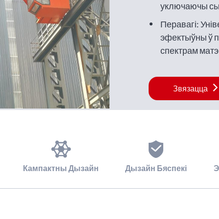
уключаючы сы
металалом і і
Перавагі: Унів
прадметы.
эфектыўны ў п
спектрам мат
Звязацца
Кампактны Дызайн
Дызайн Бяспекі
Э