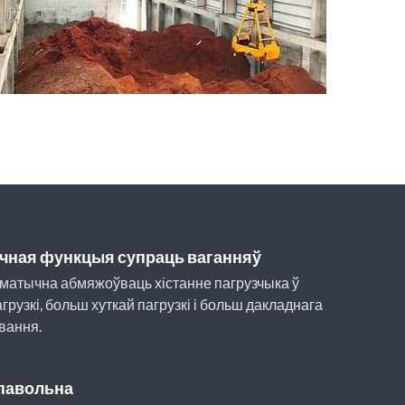
чная функцыя супраць ваганняў
матычна абмяжоўваць хістанне пагрузчыка ў
грузкі, больш хуткай пагрузкі і больш дакладнага
вання.
павольна