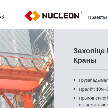
Аб
Праекты
Захопіце
Краны
Грузападымаль
Пралёт: 10м~
Прымяненне: 
шырокага спек