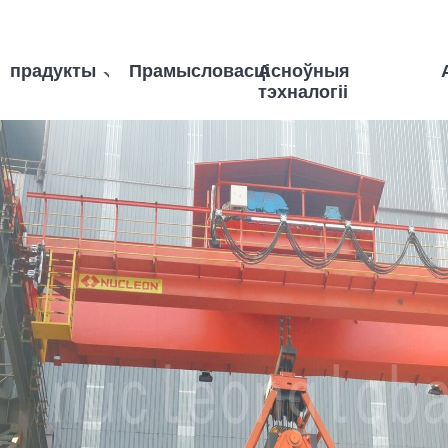
прадукты
Прамысловасці
Асноўныя
тэхналогіі