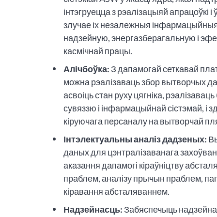
інтэгруецца з рэалізацыяй апрацоўкі і 
злучае іх незалежныя інфармацыйныя 
надзейную, энергазберагальную і эф
касмічнай працы.
Алічбоўка:
З дапамогай сеткавай пла
можна рэалізаваць збор вытворчых да
асвоіць стан руху цягніка, рэалізава
сувяззю і інфармацыйнай сістэмай, і 
кіруючага персаналу на вытворчай п
Інтэлектуальны аналіз дадзеных:
Вы
даных для цэнтралізаванага захоўванн
аказання дапамогі кіраўніцтву абста
праблем, аналізу прычын праблем, па
кіравання абсталяваннем.
Надзейнасць:
Забяспечыць надзейнас