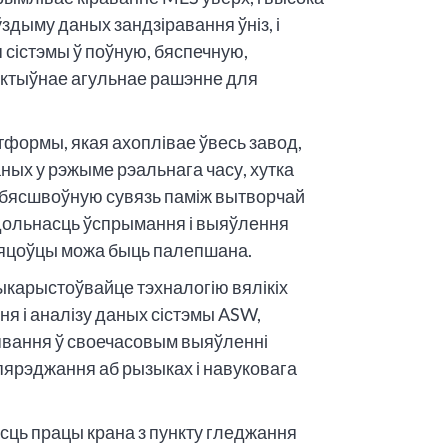
ўздыму даных зандзіравання ўніз, і
сістэмы ў поўную, бяспечную,
ектыўнае агульнае рашэнне для
тформы, якая ахоплівае ўвесь завод,
ных у рэжыме рэальнага часу, хутка
ць бясшвоўную сувязь паміж вытворчай
здольнасць ўспрымання і выяўлення
ляцоўцы можа быць палепшана.
карыстоўвайце тэхналогію вялікіх
я і аналізу даных сістэмы ASW,
лявання ў своечасовым выяўленні
пярэджання аб рызыках і навуковага
ць працы крана з пункту гледжання