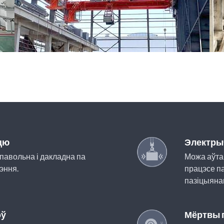
цю
Электры
павольна і дакладна па
Можа аўта
эння.
працэсе па
пазіцыяна
оў
Мёртвы 