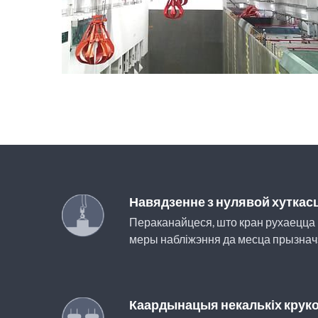
Навядзенне з нулявой хуткас
Пераканайцеся, што кран рухаецца 
меры набліжэння да месца прызнач
Каардынацыя некалькіх крук