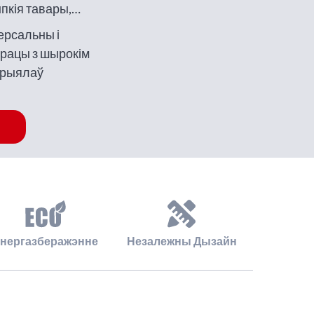
пкія тавары,
ншыя цяжкія
ерсальны і
рацы з шырокім
эрыялаў
нергазберажэнне
Незалежны Дызайн