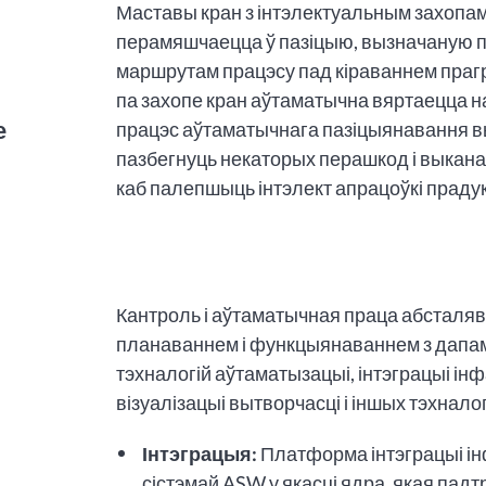
Маставы кран з інтэлектуальным захопам
перамяшчаецца ў пазіцыю, вызначаную п
маршрутам працэсу пад кіраваннем прагр
па захопе кран аўтаматычна вяртаецца н
е
працэс аўтаматычнага пазіцыянавання в
пазбегнуць некаторых перашкод і выкан
каб палепшыць інтэлект апрацоўкі прадук
Кантроль і аўтаматычная праца абсталя
планаваннем і функцыянаваннем з дапам
тэхналогій аўтаматызацыі, інтэграцыі ін
візуалізацыі вытворчасці і іншых тэхналог
Інтэграцыя:
Платформа інтэграцыі ін
сістэмай ASW у якасці ядра, якая падт