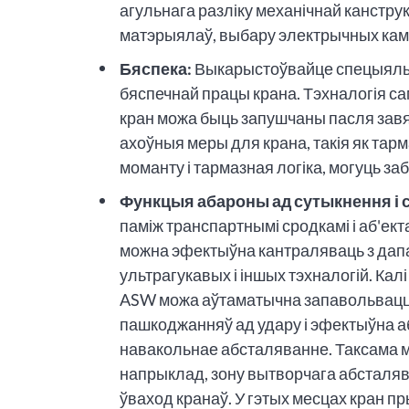
агульнага разліку механічнай канстру
матэрыялаў, выбару электрычных камп
Бяспека:
Выкарыстоўвайце спецыяльн
бяспечнай працы крана. Тэхналогія с
кран можа быць запушчаны пасля зав
ахоўныя меры для крана, такія як тар
моманту і тармазная логіка, могуць з
Функцыя абароны ад сутыкнення і 
паміж транспартнымі сродкамі і аб'ект
можна эфектыўна кантраляваць з дап
ультрагукавых і іншых тэхналогій. Кал
ASW можа аўтаматычна запавольвацца
пашкоджанняў ад удару і эфектыўна аба
навакольнае абсталяванне. Таксама 
напрыклад, зону вытворчага абсталяв
ўваход кранаў. У гэтых месцах кран 