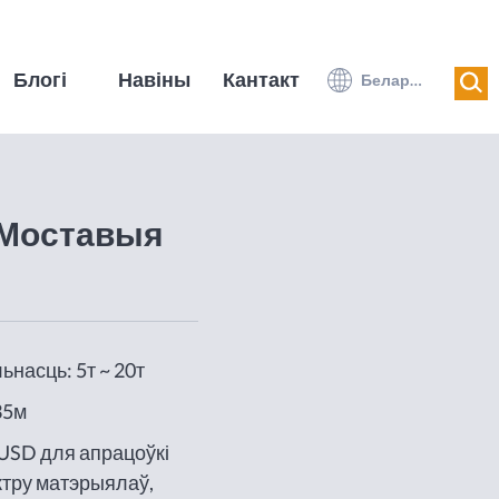
Блогі
Навіны
Кантакт
Беларуская мова
 Моставыя
насць: 5т ~ 20т
35м
USD для апрацоўкі
тру матэрыялаў,