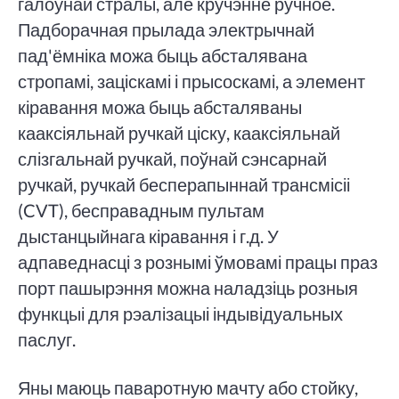
галоўнай стралы, але кручэнне ручное.
Падборачная прылада электрычнай
пад'ёмніка можа быць абсталявана
стропамі, заціскамі і прысоскамі, а элемент
кіравання можа быць абсталяваны
кааксіяльнай ручкай ціску, кааксіяльнай
слізгальнай ручкай, поўнай сэнсарнай
ручкай, ручкай бесперапыннай трансмісіі
(CVT), бесправадным пультам
дыстанцыйнага кіравання і г.д. У
адпаведнасці з рознымі ўмовамі працы праз
порт пашырэння можна наладзіць розныя
функцыі для рэалізацыі індывідуальных
паслуг.
Яны маюць паваротную мачту або стойку,