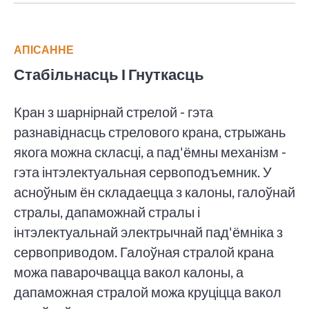
АПІСАННЕ
Стабільнасць І Гнуткасць
Кран з шарнірнай стрелой - гэта
разнавіднасць стрелового крана, стрыжань
якога можна скласці, а пад'ёмны механізм -
гэта інтэлектуальная сервоподъемник. У
асноўным ён складаецца з калоны, галоўнай
стралы, дапаможнай стралы і
інтэлектуальнай электрычнай пад'ёмніка з
сервоприводом. Галоўная стралой крана
можа паварочвацца вакол калоны, а
дапаможная стралой можа круціцца вакол