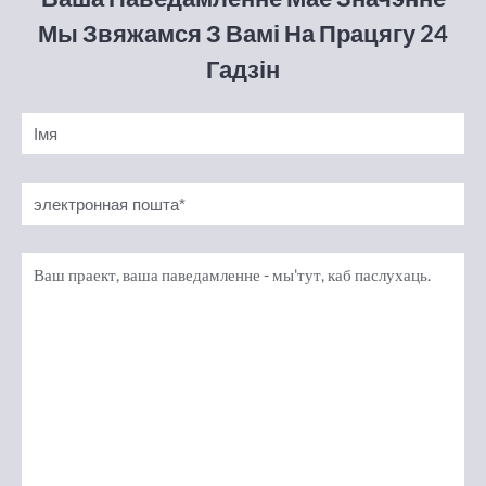
Мы Звяжамся З Вамі На Працягу 24
Гадзін