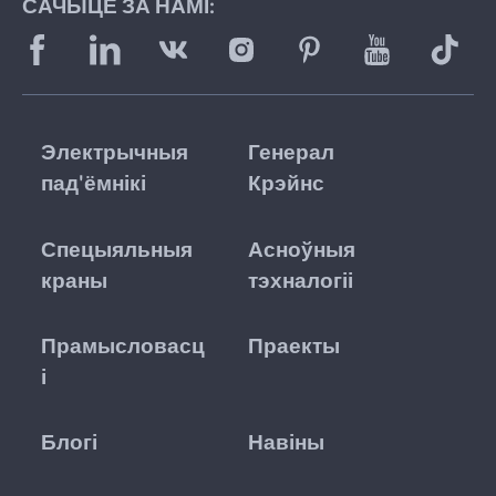
САЧЫЦЕ ЗА НАМІ:
Электрычныя
Генерал
пад'ёмнікі
Крэйнс
Спецыяльныя
Асноўныя
краны
тэхналогіі
Прамысловасц
Праекты
і
Блогі
Навіны