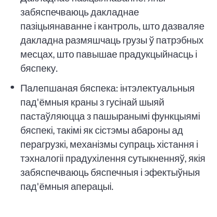
забяспечваюць дакладнае
пазіцыянаванне і кантроль, што дазваляе
дакладна размяшчаць грузы ў патрэбных
месцах, што павышае прадукцыйнасць і
бяспеку.
Палепшаная бяспека: інтэлектуальныя
пад'ёмныя краны з гусінай шыяй
пастаўляюцца з пашыранымі функцыямі
бяспекі, такімі як сістэмы абароны ад
перагрузкі, механізмы супраць хістання і
тэхналогіі прадухілення сутыкненняў, якія
забяспечваюць бяспечныя і эфектыўныя
пад'ёмныя аперацыі.