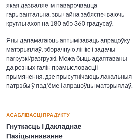
якая дазваляе ім паварочвацца
гарызантальна, звычайна забяспечваючы
круглы ахоп на 180 або 360 градусаў.
Яны дапамагаюць аптымізаваць апрацоўку
матэрыялаў, зборачную лінію і задачы
пагрузкі/разгрузкі. Можа быць адаптаваны
да розных галін прамысловасці і
прымянення, дзе прысутнічаюць лакальныя
патрэбы ў пад'ёме і апрацоўцы матэрыялаў.
АСАБЛІВАСЦІ ПРАДУКТУ
Гнуткасць І Дакладнае
Пазіцыянаванне