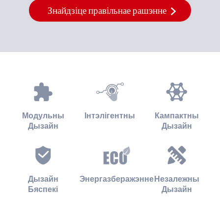
Знайдзіце правільнае рашэнне
Модульны
Інтэлігентны
Кампактны
Дызайн
Дызайн
Дызайн
Энергазберажэнне
Незалежны
Бяспекі
Дызайн