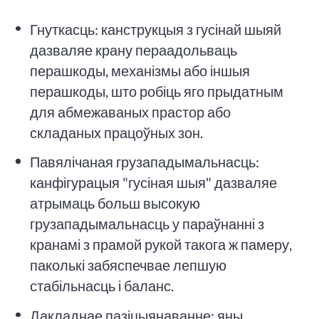
Гнуткасць: канструкцыя з гусінай шыяй
дазваляе крану пераадольваць
перашкоды, механізмы або іншыя
перашкоды, што робіць яго прыдатным
для абмежаваных прастор або
складаных працоўных зон.
Павялічаная грузападымальнасць:
канфігурацыя "гусіная шыя" дазваляе
атрымаць больш высокую
грузападымальнасць у параўнанні з
кранамі з прамой рукой такога ж памеру,
паколькі забяспечвае лепшую
стабільнасць і баланс.
Дакладнае пазіцыянаванне: яны