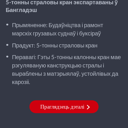
5-тонны страловы кран экспартаваны ў
Бангладэш
Прымяненне: Будаўніцтва і рамонт
марскіх грузавых суднаў і буксіраў
Прадукт: 5-тонны страловы кран
Перавагі: Гэты 5-тонны калонны кран мае
рэгуляваную канструкцыю стралы і
выраблены з матэрыялаў, устойлівых да
карозіі.
Праглядзець дэталі