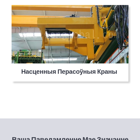
Насценныя Перасоўныя Краны
Ваша Паведамленне Мае Значэнне