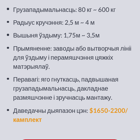
Грузападымальнасць: 80 кг ~ 600 кг
Радыус кручэння: 2,5 м ~ 4 м
Вышыня ўздыму: 1,75м ~ 3,5м
Прымяненне: заводы або вытворчыя лініі
для ўздыму і перамяшчэння цяжкіх
матэрыялаў.
Перавагі: яго гнуткасць, падвышаная
грузападымальнасць, дакладнае
размяшчэнне і зручнасць мантажу.
Даведачны дыяпазон цэн:
$1650-2200/
камплект