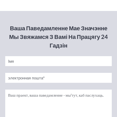
Ваша Паведамленне Мае Значэнне
Мы Звяжамся З Вамі На Працягу 24
Гадзін