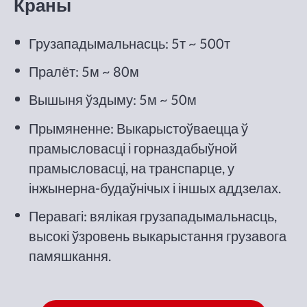
Краны
Грузападымальнасць: 5т ~ 500т
Пралёт: 5м ~ 80м
Вышыня ўздыму: 5м ~ 50м
Прымяненне: Выкарыстоўваецца ў
прамысловасці і горназдабыўной
прамысловасці, на транспарце, у
інжынерна-будаўнічых і іншых аддзелах.
Перавагі: вялікая грузападымальнасць,
высокі ўзровень выкарыстання грузавога
памяшкання.