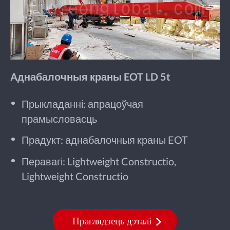
Аднабалочныя краны EOT LD 5t
Прыкладанні: апрацоўчая
прамысловасць
Прадукт: аднабалочныя краны EOT
Перавагі: Lightweight Constructio,
Lightweight Constructio
Праглядзець дэталі