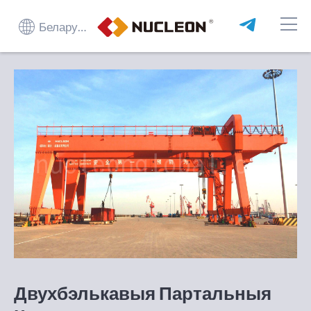
Беларуская мова
Двухбэлькавыя Партальныя