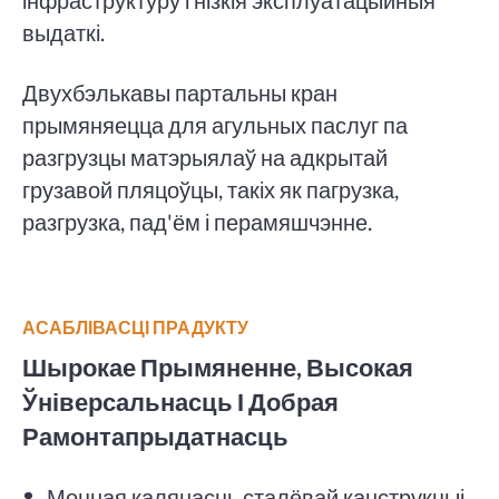
выдаткі.
Двухбэлькавы партальны кран
прымяняецца для агульных паслуг па
разгрузцы матэрыялаў на адкрытай
грузавой пляцоўцы, такіх як пагрузка,
разгрузка, пад'ём і перамяшчэнне.
АСАБЛІВАСЦІ ПРАДУКТУ
Шырокае Прымяненне, Высокая
Ўніверсальнасць І Добрая
Рамонтапрыдатнасць
Моцная калянасць сталёвай канструкцыі,