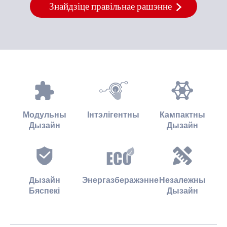
Знайдзіце правільнае рашэнне
Модульны
Інтэлігентны
Кампактны
Дызайн
Дызайн
Дызайн
Энергазберажэнне
Незалежны
Бяспекі
Дызайн