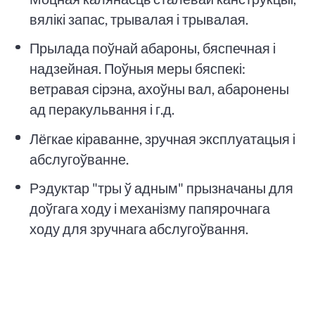
вялікі запас, трывалая і трывалая.
Прылада поўнай абароны, бяспечная і
надзейная. Поўныя меры бяспекі:
ветравая сірэна, ахоўны вал, абаронены
ад перакульвання і г.д.
Лёгкае кіраванне, зручная эксплуатацыя і
абслугоўванне.
Рэдуктар "тры ў адным" прызначаны для
доўгага ходу і механізму папярочнага
ходу для зручнага абслугоўвання.