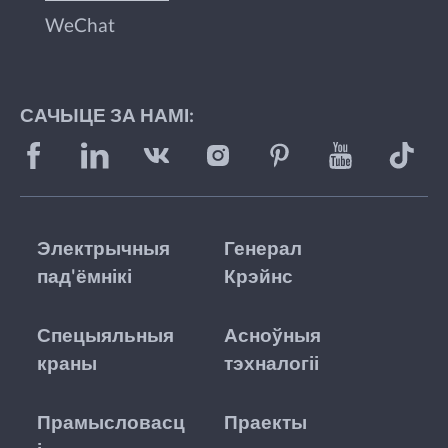
WeChat
САЧЫЦЕ ЗА НАМІ:
Электрычныя
Генерал
пад'ёмнікі
Крэйнс
Спецыяльныя
Асноўныя
краны
тэхналогіі
Прамысловасц
Праекты