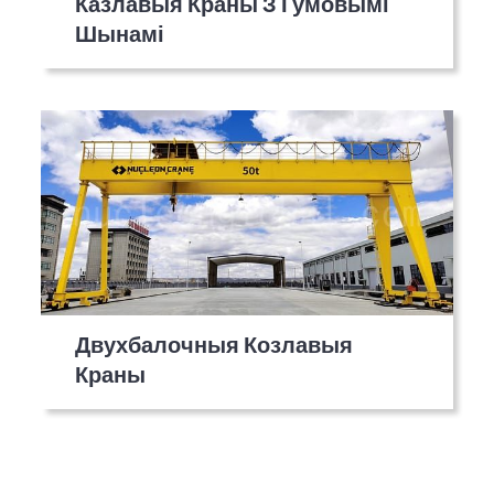
Казлавыя Краны З Гумовымі
Шынамі
Двухбалочныя Козлавыя
Краны