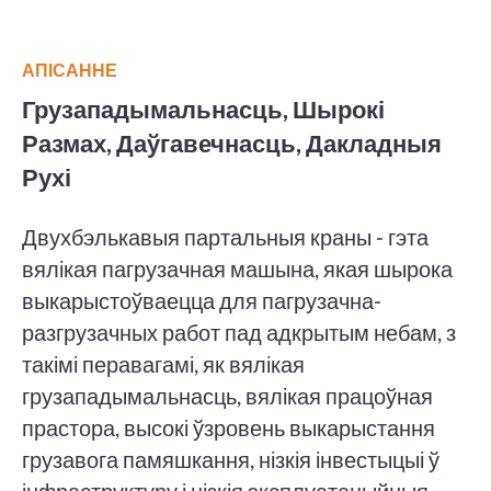
АПІСАННЕ
Грузападымальнасць, Шырокі
Размах, Даўгавечнасць, Дакладныя
Рухі
Двухбэлькавыя партальныя краны - гэта
вялікая пагрузачная машына, якая шырока
выкарыстоўваецца для пагрузачна-
разгрузачных работ пад адкрытым небам, з
такімі перавагамі, як вялікая
грузападымальнасць, вялікая працоўная
прастора, высокі ўзровень выкарыстання
грузавога памяшкання, нізкія інвестыцыі ў
інфраструктуру і нізкія эксплуатацыйныя