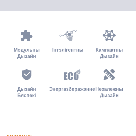
Модульны
Інтэлігентны
Кампактны
Дызайн
Дызайн
Дызайн
Энергазберажэнне
Незалежны
Бяспекі
Дызайн