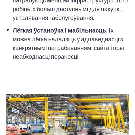
патрабуюць меншай інфраструктуры, што
робіць іх больш даступнымі для пакупкі,
усталявання і абслугоўвання.
Лёгкая ўстаноўка і мабільнасць:
Іх
можна лёгка наладзіць у адпаведнасці з
канкрэтнымі патрабаваннямі сайта і пры
неабходнасці перанесці.