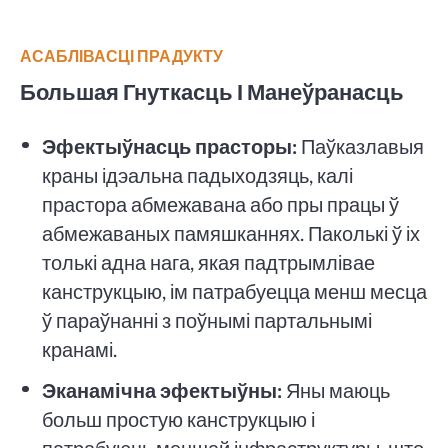
АСАБЛІВАСЦІ ПРАДУКТУ
Большая Гнуткасць І Манеўранасць
Эфектыўнасць прасторы:
Паўказлавыя
краны ідэальна падыходзяць, калі
прастора абмежавана або пры працы ў
абмежаваных памяшканнях. Паколькі ў іх
толькі адна нага, якая падтрымлівае
канструкцыю, ім патрабуецца менш месца
ў параўнанні з поўнымі партальнымі
кранамі.
Эканамічна эфектыўны:
Яны маюць
больш простую канструкцыю і