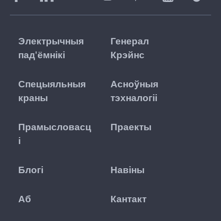
Электрычныя
Генерал
пад'ёмнікі
Крэйнс
Спецыяльныя
Асноўныя
краны
тэхналогіі
Прамысловасц
Праекты
і
Блогі
Навіны
Аб
Кантакт