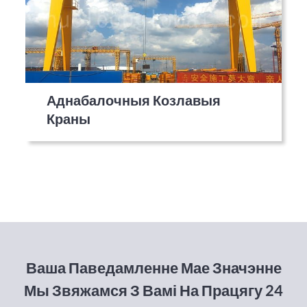
Аднабалочныя Козлавыя
Краны
Ваша Паведамленне Мае Значэнне
Мы Звяжамся З Вамі На Працягу 24