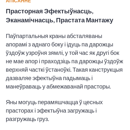
АПІСАННЕ
Прасторная Эфектыўнасць,
Эканамічнасць, Прастата Мантажу
Паўпартальныя краны абсталяваны
апорамі з аднаго боку і ідуць па дарожцы
ўздоўж узроўня зямлі, у той час як другі бок
не мае апор і праходзіць па дарожцы ўздоўж
верхняй часткі ўстаноўкі. Такая канструкцыя
дазваляе эфектыўна падымаць і
манеўраваць у абмежаванай прасторы.
Яны могуць перамяшчацца ў цесных
прасторах і эфектыўна загружаць і
разгружаць груз.