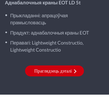
Аднабалочныя краны EOT LD 5t
Прыкладанні: апрацоўчая
прамысловасць
Прадукт: аднабалочныя краны EOT
Перавагі: Lightweight Constructio,
Lightweight Constructio
Праглядзець дэталі