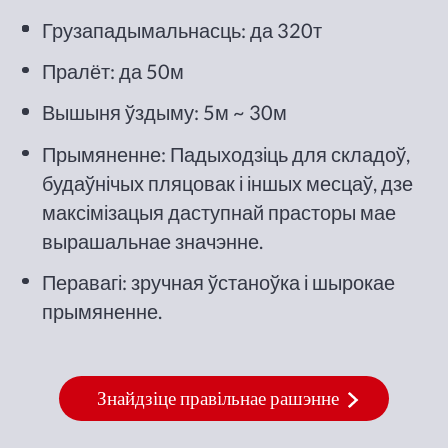
Грузападымальнасць: да 320т
Пралёт: да 50м
Вышыня ўздыму: 5м ~ 30м
Прымяненне: Падыходзіць для складоў,
будаўнічых пляцовак і іншых месцаў, дзе
максімізацыя даступнай прасторы мае
вырашальнае значэнне.
Перавагі: зручная ўстаноўка і шырокае
прымяненне.
Знайдзіце правільнае рашэнне