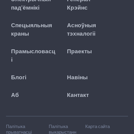
пад'ёмнікі
Крэйнс
Спецыяльныя
Асноўныя
краны
тэхналогіі
Прамысловасц
Праекты
і
Блогі
Навіны
Аб
Кантакт
Палітыка
Палітыка
Карта сайта
прыватнасці
выкарыстанн