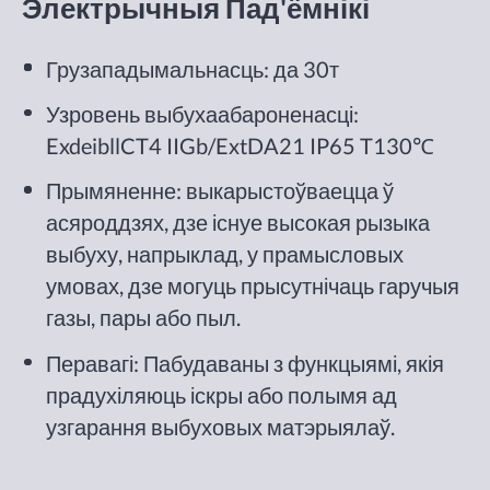
Электрычныя Пад'ёмнікі
Грузападымальнасць: да 30т
Узровень выбухаабароненасці:
ExdeibllCT4 IIGb/ExtDA21 IP65 T130℃
Прымяненне: выкарыстоўваецца ў
асяроддзях, дзе існуе высокая рызыка
выбуху, напрыклад, у прамысловых
умовах, дзе могуць прысутнічаць гаручыя
газы, пары або пыл.
Перавагі: Пабудаваны з функцыямі, якія
прадухіляюць іскры або полымя ад
узгарання выбуховых матэрыялаў.