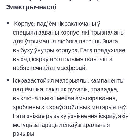
Электрычнасці
Корпус: пад'ёмнік заключаны ў
спецыялізаваны корпус, які прызначаны
для ўтрымання любога патэнцыйнага
выбуху ўнутры корпуса. Гэта прадухіляе
выхад іскраў або полымя і кантакт з
небяспечнай атмасферай.
Іскравастойкія матэрыялы: кампаненты
пад'ёмніка, такія як рухавік, правадка,
выключальнікі і механізмы кіравання,
зроблены з іскраўстойлівых матэрыялаў.
Гэта зніжае рызыку ўзнікнення іскраў, якія
могуць загарэць лёгкаўзгаральныя
рэчывы.