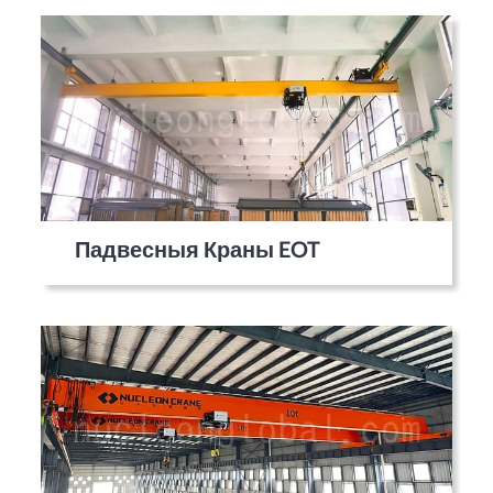
Падвесныя Краны EOT