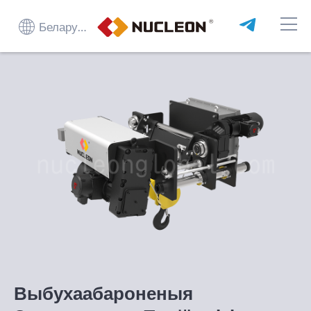
Беларуская мова
Выбухаабароненыя