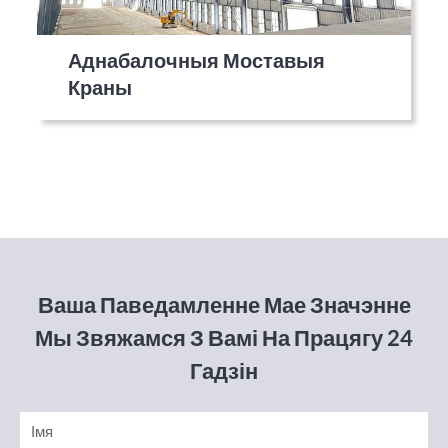
Аднабалочныя Моставыя
Краны
Ваша Паведамленне Мае Значэнне
Мы Звяжамся З Вамі На Працягу 24
Гадзін