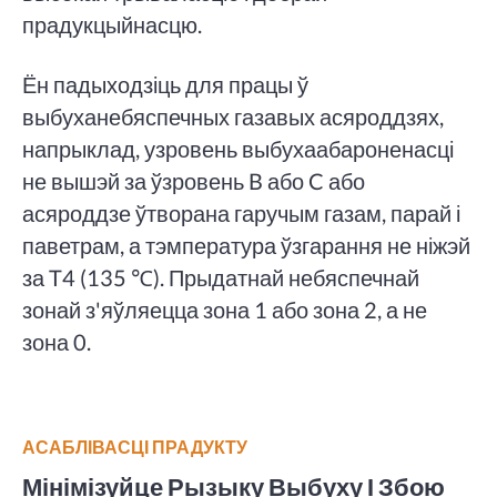
прадукцыйнасцю.
Ён падыходзіць для працы ў
выбуханебяспечных газавых асяроддзях,
напрыклад, узровень выбухаабароненасці
не вышэй за ўзровень B або C або
асяроддзе ўтворана гаручым газам, парай і
паветрам, а тэмпература ўзгарання не ніжэй
за T4 (135 ℃). Прыдатнай небяспечнай
зонай з'яўляецца зона 1 або зона 2, а не
зона 0.
АСАБЛІВАСЦІ ПРАДУКТУ
Мінімізуйце Рызыку Выбуху І Збою