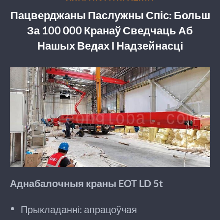
Пацверджаны Паслужны Спіс: Больш
За 100 000 Кранаў Сведчаць Аб
Нашых Ведах І Надзейнасці
Аднабалочныя краны EOT LD 5t
Прыкладанні: апрацоўчая