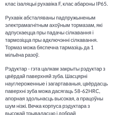
клас ізаляцыі рухавіка F, клас абароны IP65.
Рухавік абсталяваны падпружыненым
электрамагнітным ахоўным тормазам, які
адпускаецца пры падачы сілкавання і
тармозіцца пры адключэнні сілкавання.
Тормаз можа бяспечна тармазіць да 1
мільёна разоў.
Рэдуктар - гэта цалкам закрыты рэдуктар з
цвёрдай паверхняй зуба. Шасцярні
науглероженные і загартаваныя, цвёрдасць
паверхні зуба можа дасягаць 58-62HRC,
апорная здольнасць высокая, а працоўны
шум нізкі. Вечка корпуса рэдуктара з
высокай трываласцю і добрай