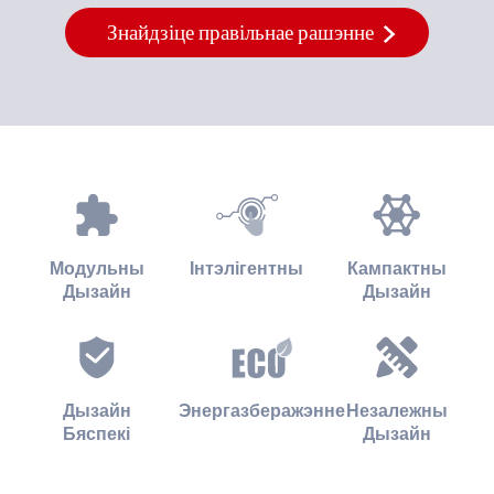
Знайдзіце правільнае рашэнне
Модульны
Інтэлігентны
Кампактны
Дызайн
Дызайн
Дызайн
Энергазберажэнне
Незалежны
Бяспекі
Дызайн