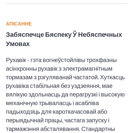
АПІСАННЕ
Забяспечце Бяспеку Ў Небяспечных
Умовах
Рухавік - гэта вогнеўстойлівы трохфазны
асінхронны рухавік з электрамагнітным
тормазам з рэгуляванай частатой. Хуткасць
рухавіка стабільная без уздзеяння, мае
вялікую здольнасць да перагрузкі і высокую
механічную трываласць і асабліва
падыходзіць для кароткачасовай або
перыядычнай працы, частага запуску і
тармажэння абсталявання. Стандартны