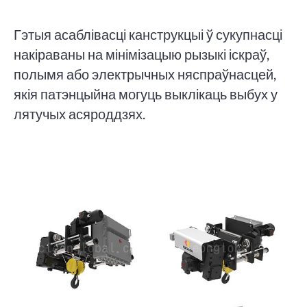
Гэтыя асаблівасці канструкцыі ў сукупнасці
накіраваны на мінімізацыю рызыкі іскраў,
полымя або электрычных няспраўнасцей,
якія патэнцыйна могуць выклікаць выбух у
лятучых асяроддзях.