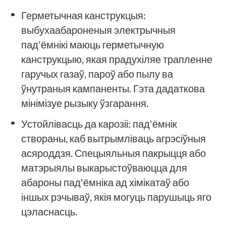
Герметычная канструкцыя:
выбухаабароненыя электрычныя
пад'ёмнікі маюць герметычную
канструкцыю, якая прадухіляе трапленне
гаручых газаў, пароў або пылу ва
ўнутраныя кампаненты. Гэта дадаткова
мінімізуе рызыку ўзгарання.
Устойлівасць да карозіі: пад'ёмнік
створаны, каб вытрымліваць агрэсіўныя
асяроддзя. Спецыяльныя пакрыцця або
матэрыялы выкарыстоўваюцца для
абароны пад'ёмніка ад хімікатаў або
іншых рэчываў, якія могуць парушыць яго
цэласнасць.