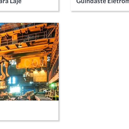
ra Laje
Guindaste Eletro