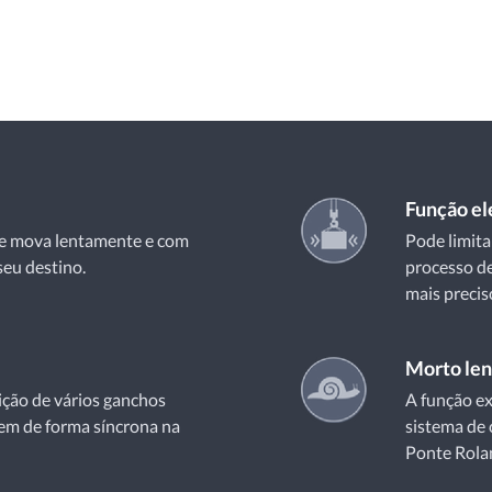
Função elé
se mova lentamente e com
Pode limita
seu destino.
processo d
mais precis
Morto len
ição de vários ganchos
A função ex
em de forma síncrona na
sistema de 
Ponte Rola