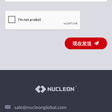
现在发送
sale@nucleonglobal.com