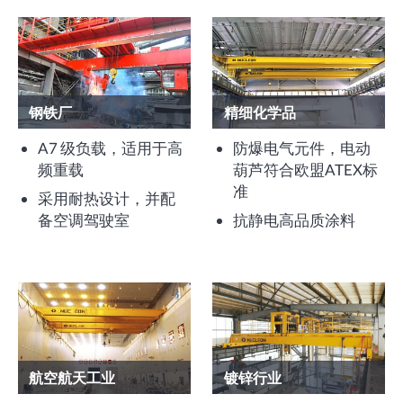
钢铁厂
精细化学品
A7 级负载，适用于高
防爆电气元件，电动
频重载
葫芦符合欧盟ATEX标
准
采用耐热设计，并配
备空调驾驶室
抗静电高品质涂料
航空航天工业
镀锌行业