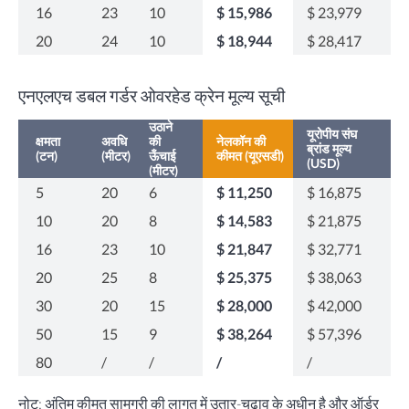
16
23
10
$ 15,986
$ 23,979
20
24
10
$ 18,944
$ 28,417
एनएलएच डबल गर्डर ओवरहेड क्रेन मूल्य सूची
उठाने
यूरोपीय संघ
क्षमता
अवधि
की
नेलकॉन की
ब्रांड मूल्य
(टन)
(मीटर)
ऊँचाई
कीमत (यूएसडी)
(USD)
(मीटर)
5
20
6
$ 11,250
$ 16,875
10
20
8
$ 14,583
$ 21,875
16
23
10
$ 21,847
$ 32,771
20
25
8
$ 25,375
$ 38,063
30
20
15
$ 28,000
$ 42,000
50
15
9
$ 38,264
$ 57,396
80
/
/
/
/
नोट: अंतिम कीमत सामग्री की लागत में उतार-चढ़ाव के अधीन है और ऑर्डर