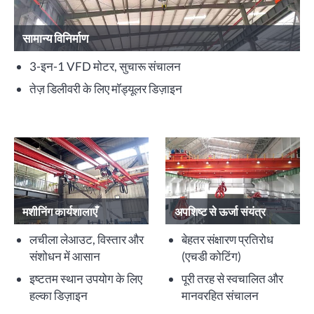
सामान्य विनिर्माण
3-इन-1 VFD मोटर, सुचारू संचालन
तेज़ डिलीवरी के लिए मॉड्यूलर डिज़ाइन
मशीनिंग कार्यशालाएँ
अपशिष्ट से ऊर्जा संयंत्र
लचीला लेआउट, विस्तार और
बेहतर संक्षारण प्रतिरोध
संशोधन में आसान
(एचडी कोटिंग)
इष्टतम स्थान उपयोग के लिए
पूरी तरह से स्वचालित और
हल्का डिज़ाइन
मानवरहित संचालन