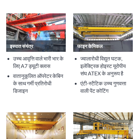
इस्पात संयंत्र
फाइन केमिकल
उच्च आवृत्ति वाले भारी भार के
ज्वालारोधी विद्युत घटक,
लिए A7 ड्यूटी क्लास
इलेक्ट्रिक होइस्ट यूरोपीय
संघ ATEX के अनुरूप है
वातानुकूलित ऑपरेटर केबिन
के साथ गर्मी प्रतिरोधी
एंटी-स्टैटिक उच्च गुणवत्ता
डिजाइन
वाली पेंट कोटिंग