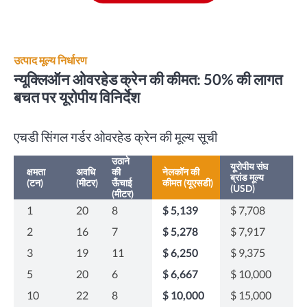
उत्पाद मूल्य निर्धारण
न्यूक्लिऑन ओवरहेड क्रेन की कीमत: 50% की लागत
बचत पर यूरोपीय विनिर्देश
एचडी सिंगल गर्डर ओवरहेड क्रेन की मूल्य सूची
उठाने
यूरोपीय संघ
क्षमता
अवधि
की
नेलकॉन की
ब्रांड मूल्य
(टन)
(मीटर)
ऊँचाई
कीमत (यूएसडी)
(USD)
(मीटर)
1
20
8
$ 5,139
$ 7,708
2
16
7
$ 5,278
$ 7,917
3
19
11
$ 6,250
$ 9,375
5
20
6
$ 6,667
$ 10,000
10
22
8
$ 10,000
$ 15,000