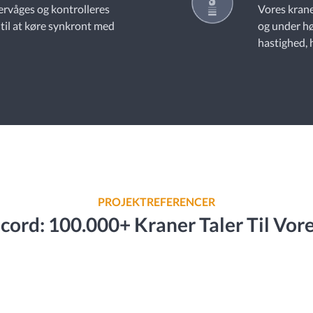
vervåges og kontrolleres
Vores krane
til at køre synkront med
og under hø
hastighed, h
PROJEKTREFERENCER
ord: 100.000+ Kraner Taler Til Vore