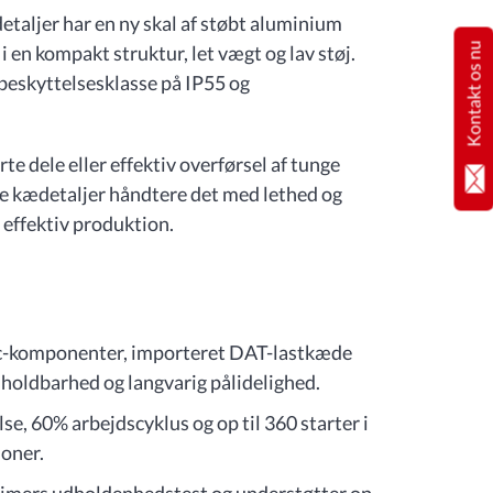
aljer har en ny skal af støbt aluminium
Kontakt os nu
 i en kompakt struktur, let vægt og lav støj.
 beskyttelsesklasse på IP55 og
te dele eller effektiv overførsel af tunge
ke kædetaljer håndtere det med lethed og
e effektiv produktion.
ric-komponenter, importeret DAT-lastkæde
 holdbarhed og langvarig pålidelighed.
, 60% arbejdscyklus og op til 360 starter i
ioner.