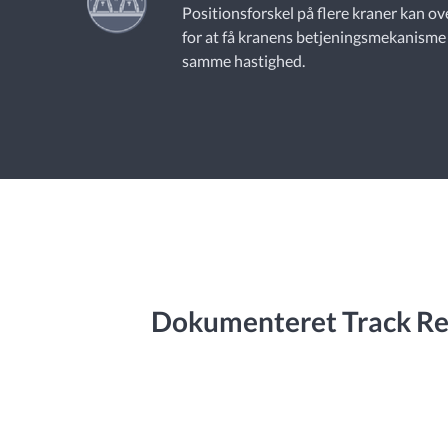
Positionsforskel på flere kraner kan o
for at få kranens betjeningsmekanisme 
samme hastighed.
Dokumenteret Track Rec