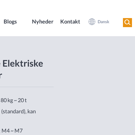
Blogs
Nyheder
Kontakt
Dansk
Elektriske
r
80 kg ~ 20 t
 (standard), kan
: M4 ~ M7