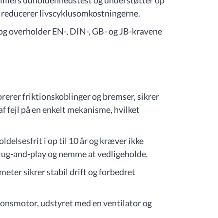
timers udholdenhedstest og understøtter op
ket reducerer livscyklusomkostningerne.
 og overholder EN-, DIN-, GB- og JB-kravene
orerer friktionskoblinger og bremser, sikrer
 af fejl på en enkelt mekanisme, hvilket
elsesfrit i op til 10 år og kræver ikke
plug-and-play og nemme at vedligeholde.
ter sikrer stabil drift og forbedret
ionsmotor, udstyret med en ventilator og