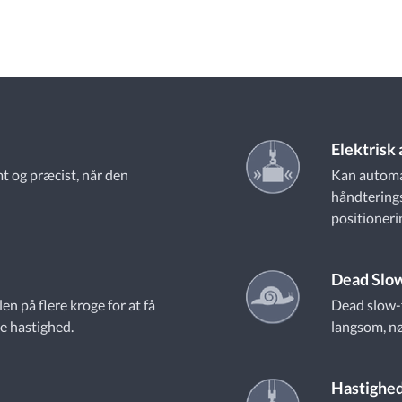
Elektrisk
t og præcist, når den
Kan automa
håndterings
positioneri
Dead Slo
en på flere kroge for at få
Dead slow-f
e hastighed.
langsom, nø
Hastighed