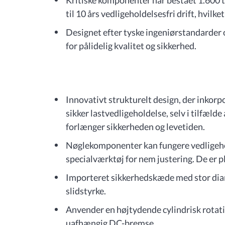
Kritiske komponenter har bestået 1.600 
til 10 års vedligeholdelsesfri drift, hvil
Designet efter tyske ingeniørstandarder
for pålidelig kvalitet og sikkerhed.
Innovativt strukturelt design, der inkorp
sikker lastvedligeholdelse, selv i tilfælde
forlænger sikkerheden og levetiden.
Nøglekomponenter kan fungere vedligehold
specialværktøj for nem justering. De er 
Importeret sikkerhedskæde med stor diame
slidstyrke.
Anvender en højtydende cylindrisk rotat
uafhængig DC-bremse.