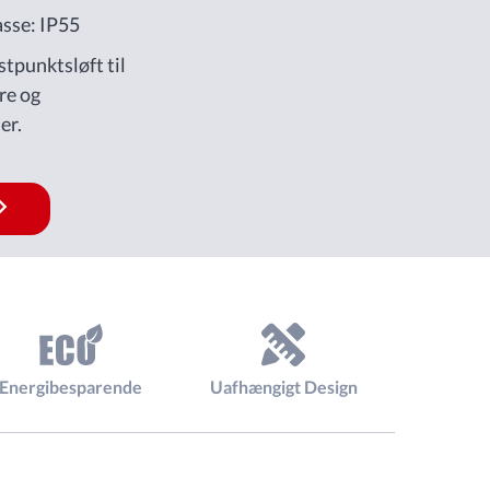
asse: IP55
tpunktsløft til
re og
er.
Energibesparende
Uafhængigt Design