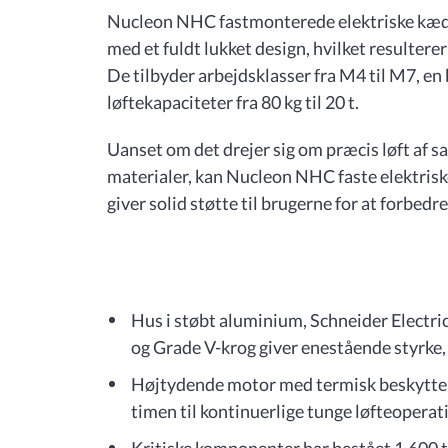
Nucleon NHC fastmonterede elektriske kædet
med et fuldt lukket design, hvilket resulterer
De tilbyder arbejdsklasser fra M4 til M7, en
løftekapaciteter fra 80 kg til 20 t.
Uanset om det drejer sig om præcis løft af sar
materialer, kan Nucleon NHC faste elektris
giver solid støtte til brugerne for at forbedr
Hus i støbt aluminium, Schneider Elect
og Grade V-krog giver enestående styrke,
Højtydende motor med termisk beskyttelse
timen til kontinuerlige tunge løfteoperat