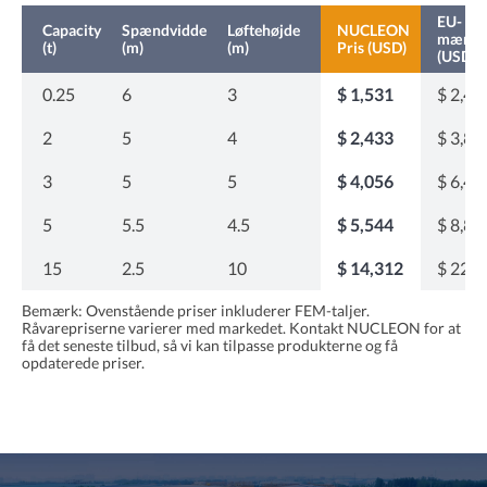
EU-
Capacity
Spændvidde
Løftehøjde
NUCLEON
mærke
(t)
(m)
(m)
Pris (USD)
(USD)
0.25
6
3
$ 1,531
$ 2,44
2
5
4
$ 2,433
$ 3,89
3
5
5
$ 4,056
$ 6,48
5
5.5
4.5
$ 5,544
$ 8,87
15
2.5
10
$ 14,312
$ 22,8
Bemærk: Ovenstående priser inkluderer FEM-taljer.
Råvarepriserne varierer med markedet. Kontakt NUCLEON for at
få det seneste tilbud, så vi kan tilpasse produkterne og få
opdaterede priser.