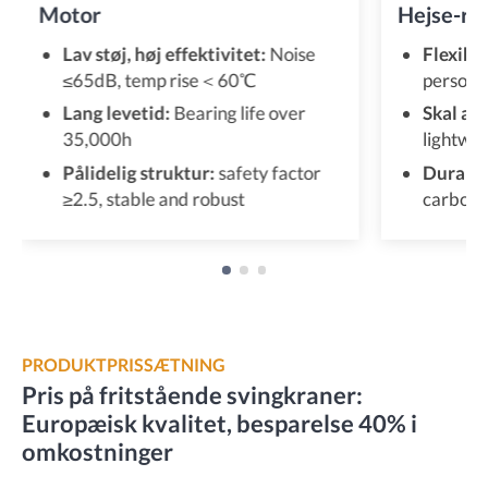
Motor
Hejse-re
Lav støj, høj effektivitet:
Noise
Flexible
≤65dB, temp rise＜60℃
personal
Lang levetid:
Bearing life over
Skal af 
35,000h
lightwei
Pålidelig struktur:
safety factor
Durable
≥2.5, stable and robust
carbon 
PRODUKTPRISSÆTNING
Pris på fritstående svingkraner:
Europæisk kvalitet, besparelse 40% i
omkostninger