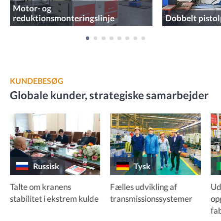
Motor- og
reduktionsmonteringslinje
Dobbelt pistol
KUNDEBESØG
Globale kunder, strategiske samarbejder
Russisk
Tysk
Talte om kranens
Fælles udvikling af
Ud
stabilitet i ekstrem kulde
transmissionssystemer
op
fa