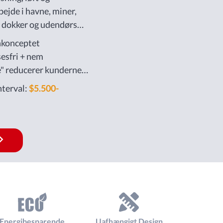
bejde i havne, miner,
, dokker og udendørs
ikken eller på
nkonceptet
esfri + nem
e" reducerer kundernes
esomkostninger.
nterval:
$5.500-
Energibesparende
Uafhængigt Design