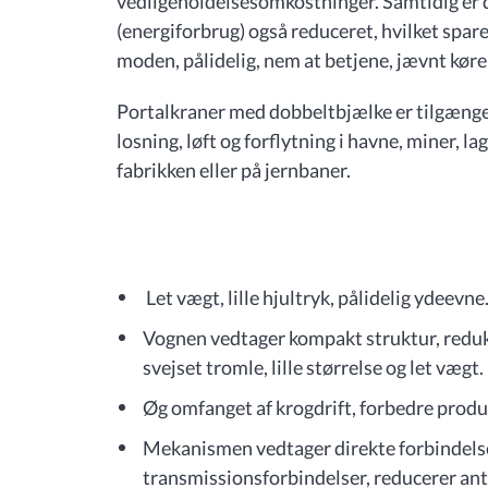
vedligeholdelsesomkostninger. Samtidig er d
(energiforbrug) også reduceret, hvilket spa
moden, pålidelig, nem at betjene, jævnt kør
Portalkraner med dobbeltbjælke er tilgængeli
losning, løft og forflytning i havne, miner, 
fabrikken eller på jernbaner.
Let vægt, lille hjultryk, pålidelig ydeevne
Vognen vedtager kompakt struktur, redukt
svejset tromle, lille størrelse og let vægt.
Øg omfanget af krogdrift, forbedre produ
Mekanismen vedtager direkte forbindels
transmissionsforbindelser, reducerer anta