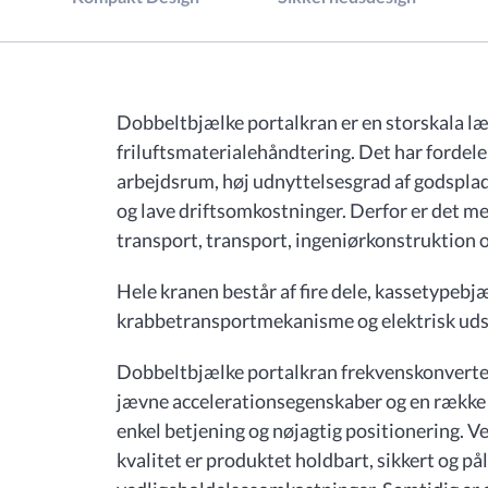
Dobbeltbjælke portalkran er en storskala læ
friluftsmaterialehåndtering. Det har fordele
arbejdsrum, høj udnyttelsesgrad af godspla
og lave driftsomkostninger. Derfor er det me
transport, transport, ingeniørkonstruktion o
Hele kranen består af fire dele, kassetypeb
krabbetransportmekanisme og elektrisk uds
Dobbeltbjælke portalkran frekvenskonverte
jævne accelerationsegenskaber og en række 
enkel betjening og nøjagtig positionering. Ved
kvalitet er produktet holdbart, sikkert og pål