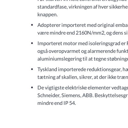
standardfase, virkningen af hver sikkerh
knappen.
Adopterer importeret med original embal
være mindre end 2160N/mm2, og dens sik
Importeret motor med isoleringsgrad er F
også overopvarmet og alarmerende funk
aluminiumslegering til at tegne støbnin
Tyskland importerede reduktionsgear, hæ
tætning af skallen, sikrer, at der ikke træn
De vigtigste elektriske elementer vedtag
Schneider, Siemens, ABB. Beskyttelsesgra
mindre end IP 54.