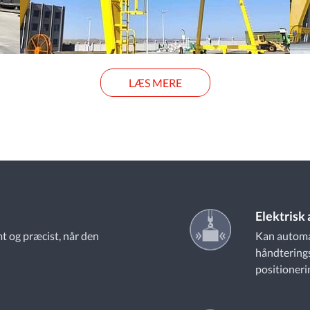
LÆS MERE
Elektrisk
t og præcist, når den
Kan automa
håndterings
positioneri