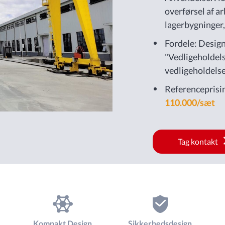
overførsel af ar
lagerbygninger
værfter på fabr
Fordele: Desig
jernbaner.
"Vedligeholdels
vedligeholdels
vedligeholdels
Referenceprisi
110.000/sæt
Tag kontakt
Kompakt Design
Sikkerhedsdesign