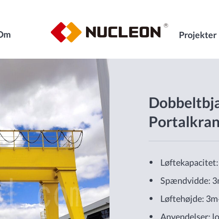
Om
Projekter
Dobbeltbj
Portalkra
Løftekapacitet
Spændvidde: 
Løftehøjde: 3
Anvendelser: lo