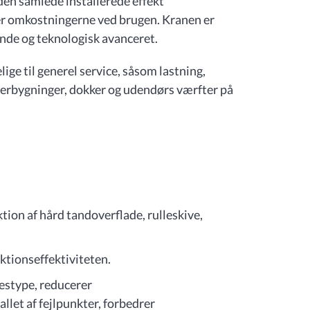
en samlede installerede effekt
rer omkostningerne ved brugen. Kranen er
ende og teknologisk avanceret.
ge til generel service, såsom lastning,
lagerbygninger, dokker og udendørs værfter på
.
ion af hård tandoverflade, rulleskive,
ktionseffektiviteten.
estype, reducerer
llet af fejlpunkter, forbedrer