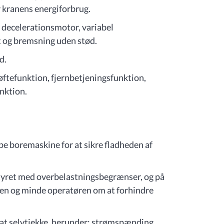
 kranens energiforbrug.
decelerationsmotor, variabel
t og bremsning uden stød.
d.
øftefunktion, fjernbetjeningsfunktion,
nktion.
e boremaskine for at sikre fladheden af
yret med overbelastningsbegrænser, og på
en og minde operatøren om at forhindre
e at selvtjekke, herunder: strømspænding,