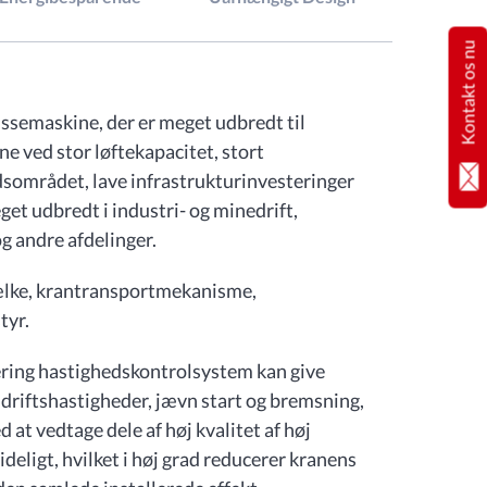
Kontakt os nu
ssemaskine, der er meget udbredt til
ne ved stor løftekapacitet, stort
dsområdet, lave infrastrukturinvesteringer
get udbredt i industri- og minedrift,
g andre afdelinger.
jælke, krantransportmekanisme,
tyr.
ring hastighedskontrolsystem kan give
driftshastigheder, jævn start og bremsning,
 at vedtage dele af høj kvalitet af høj
ideligt, hvilket i høj grad reducerer kranens