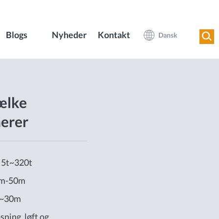
Blogs
Nyheder
Kontakt
Dansk
ælke
nerer
: 5t~320t
3m-50m
m~30m
sning, løft og