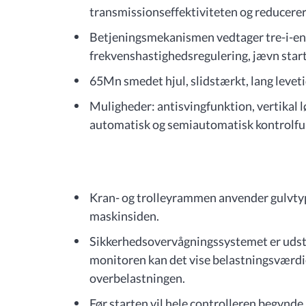
transmissionseffektiviteten og reducerer
Betjeningsmekanismen vedtager tre-i-en 
frekvenshastighedsregulering, jævn star
65Mn smedet hjul, slidstærkt, lang leveti
Muligheder: antisvingfunktion, vertikal l
automatisk og semiautomatisk kontrolfu
Kran- og trolleyrammen anvender gulvtyp
maskinsiden.
Sikkerhedsovervågningssystemet er udst
monitoren kan det vise belastningsværdi
overbelastningen.
Før starten vil hele controlleren begynd