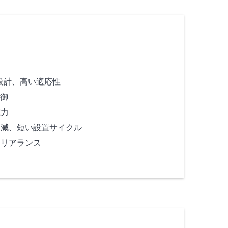
設計、高い適応性
制御
電力
削減、短い設置サイクル
クリアランス