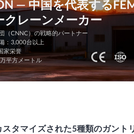
EON — 中国を代表するF
ークレーンメーカー
団（CNNC）の戦略的パートナー
：3,000台以上
の国家栄誉
3万平方メートル
カスタマイズされた5種類のガント