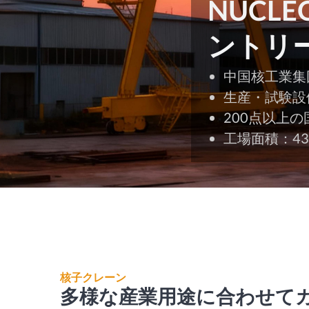
NUCL
ントリ
中国核工業集
生産・試験設備
200点以上
工場面積：4
核子クレーン
多様な産業用途に合わせて