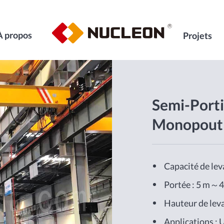
À propos
Projets
Semi-Port
Monopout
Capacité de lev
Portée : 5 m～
Hauteur de lev
Applications : U