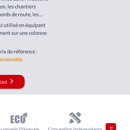
on, les chantiers
ords de route, les
ières et de nombreuses
st utilisé en équipant
es
ement sur une colonne
rix de référence :
/ensemble
tact
Économie D'énergie
Conception Indépendante