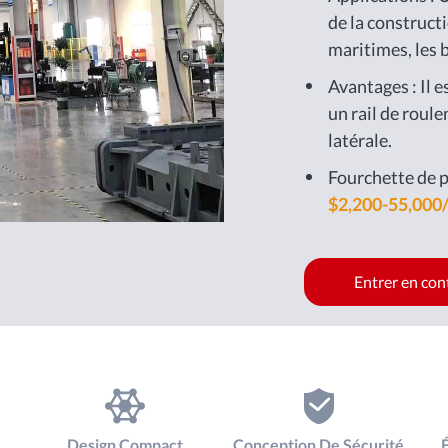
de la constructi
maritimes, les b
mines, les carr
Avantages : Il e
autres industri
un rail de roul
latérale.
Fourchette de p
$2,200-55,000
Entrer en con
Design Compact
Conception De Sécurité