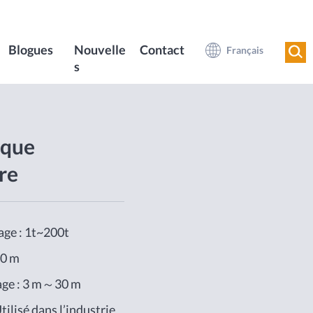
Blogues
Nouvelle
Contact
Français
s
ique
re
age : 1t~200t
40 m
age : 3 m～30 m
tilisé dans l’industrie