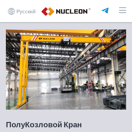
Русский
ПолуКозловой Кран