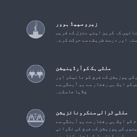
زیرو سپیڈ ہوور
نائیں کہ کرین اپنی منزل کے قریب
تہ اور درست طریقے سے حرکت کرے۔
ملٹی ہک کوآرڈینیشن
 کی پوزیشن کے فرق کو مانیٹر اور
 کو ایک ہی رفتار سے ہم آہنگی سے
چلایا جاسکے۔
ملٹی ٹرالی سنکرونائزیشن
کو ایک ہی رفتار سے ہم آہنگی سے
ینوں کی پوزیشن کے فرق کی نگرانی
اور کنٹرول کیا جا سکتا ہے۔