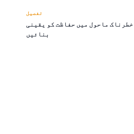
تفصیل
خطرناک ماحول میں حفاظت کو یقینی
بنائیں