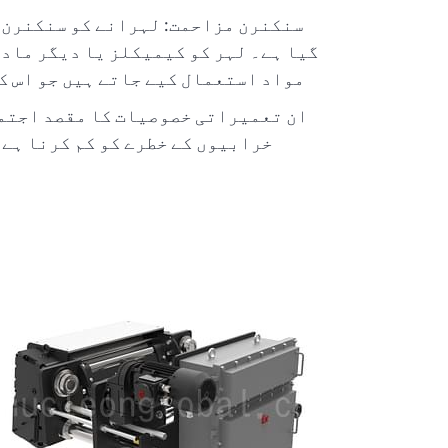
سنکنرن مزاحمت: لہرانے کو سنکنرن 
گیا ہے۔ لہر کو کیمیکلز یا دیگر مادو
مواد استعمال کیے جاتے ہیں جو اس ک
ان تعمیراتی خصوصیات کا مقصد اجتم
خرابیوں کے خطرے کو کم کرنا ہے 