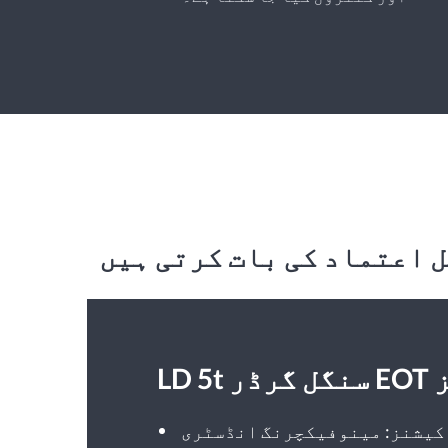
رینز
کیشنز: مینوفیکچرنگ انڈسٹری