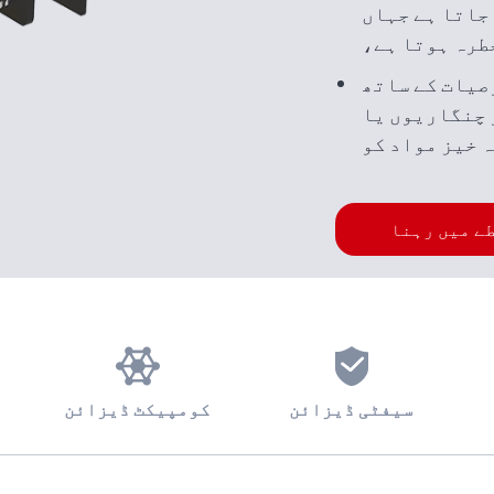
جاتا ہے جہاں
طرہ ہوتا ہے،
میں جہاں آتش
صیات کے ساتھ
ارات یا دھول
 چنگاریوں یا
 ہو سکتی ہے۔
 خیز مواد کو
سے روکتی ہے۔
ے میں رہنا
سیفٹی ڈیزائن
کومپیکٹ ڈیزائن