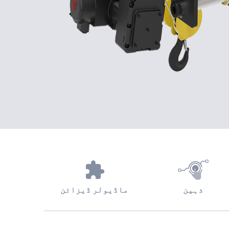
ذہین
ماڈیولر ڈیزائن