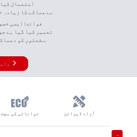
استعمال کیا 
دھماکے کا زیادہ خ
جیسے صنعتی ماحول 
فوائد: ایسی خصو
گیر گیسیں، بخ
تعمیر کیا گیا ہے جو
موجود
شعلوں کو دھماکہ
بھڑکانے 
رابط
آزاد ڈیزائن
توانائی کی بچت