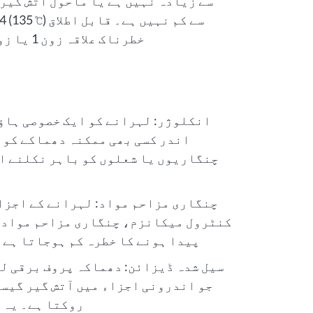
خطرناک علاقہ زون 1 یا زون 2 ہے، اور زون 0 پر لاگو نہیں ہوتا ہے۔
اندر کسی بھی ممکنہ دھماکے کو ر
چنگاریوں یا شعلوں کو باہر نکلنے ا
چنگاری مزاحم مواد: لہرانے کے اجزا
کنٹرول میکانزم، چنگاری مزاحم مواد س
پیدا ہونے کا خطرہ کم ہوجاتا ہے 
سیل شدہ ڈیزائن: دھماکہ پروف برقی لہ
جو اندرونی اجزاء میں آتش گیر گیسو
روکتا ہے۔ یہ 