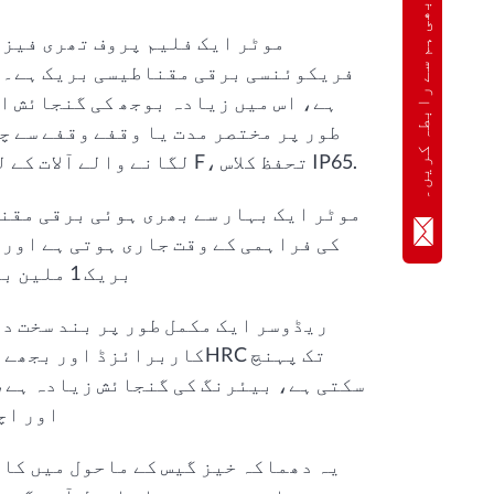
ابھی ہم سے رابطہ کریں۔
موٹر ایک فلیم پروف تھری فیز 
فریکوئنسی برقی مقناطیسی بریک ہے۔ م
ہے، اس میں زیادہ بوجھ کی گنجائش ا
طور پر مختصر مدت یا وقفے وقفے سے چ
لگانے والے آلات کے لیے موزوں ہے۔ موٹر معیاری موصلیت کلاس F، تحفظ کلاس IP65.
موٹر ایک بہار سے بھری ہوئی برقی مقن
کی فراہمی کے وقت جاری ہوتی ہے اور 
بریک 1 ملین بار تک محفوظ طریقے سے بریک کر سکتی ہے۔
ریڈوسر ایک مکمل طور پر بند سخت دا
سکتی ہے، بیئرنگ کی گنجائش زیادہ ہے، 
اور اچ
یہ دھماکہ خیز گیس کے ماحول میں کام