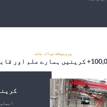
پروجیکٹ حوالہ جات
LD 5t سنگل گرڈر EOT ک
ایپلی 