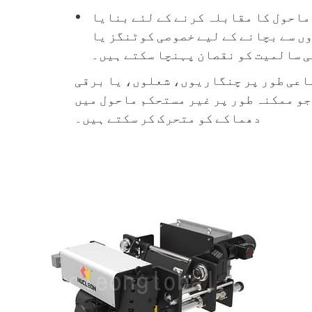
ماحول کا مقابلہ کرنے کے لئے بنایا
ں سے بچانے کے لیے خصوصی کوٹنگز یا
ی سالمیت کو نقصان پہنچا سکتے ہیں۔
اعی طور پر چنگاریوں، شعلوں، یا برقی
جو ممکنہ طور پر غیر مستحکم ماحول میں
دھماکے کو متحرک کر سکتے ہیں۔