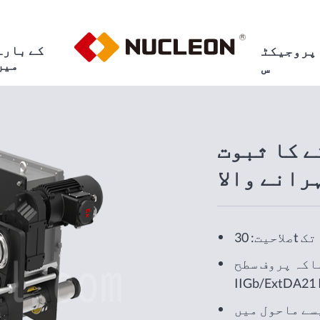
کے بارے
پروجیکٹ
میں
س
 کا ثبوت
رانے والا
صلاحیت: 30t تک
 پروف سطح: ExdeibllCT4
IIGb/ExtDA21 
سے ماحول میں