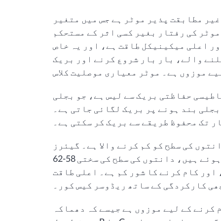
غیر مطابقت پذیر موٹر ہے جس میں متغیر
وٹر کی رفتار بغیر کسی اثر کے مستحکم
ور اعلی میکینیکل طاقت ہے، اور یہ خاص
لنے والے، بار بار شروع کرنے اور بریک
اطیسی حفاظتی بریک سے لیس ہے، جو بجلی
بجلی بند ہونے پر بریک لگائی جاتی ہے۔
نتوں کی سطح کو کم کرنے والا ہے۔ گیئرز
کاربرائزڈ اور بجھے ہوئے ہیں، دانتوں کی سطح کی سختی 58-62HRC تک پہنچ
اور کام کرنے کا شور کم ہے۔ اعلی طاقت
ھی کارکردگی کے ساتھ ریڈوسر کیس کور۔
 کرنے کے لیے موزوں ہے جیسے کہ دھماکہ