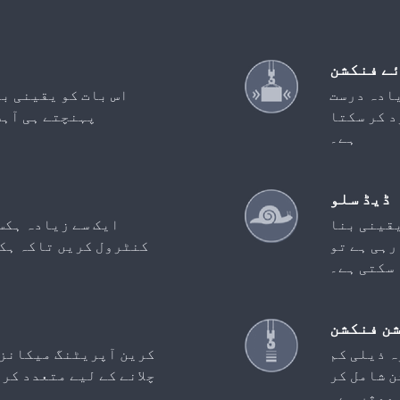
ے فنکشن
ادہ درست
اس بات کو یقینی ب
د کر سکتا
پہنچتے ہی آہس
ہے۔
ڈیڈ سلو
یقینی بنا
ایک سے زیادہ ہکس
رہی ہے تو
کنٹرول کریں تاکہ ہکس
 سکتی ہے۔
ن فنکشن
ہ ذیلی کم
کرین آپریٹنگ میکانزم 
 شامل کر
چلانے کے لیے متعدد کر
 موثر ہے۔