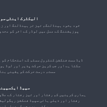
الیکٹرک اینٹی سوئ
خود بخود ہینڈلنگ، تیز تر ہینڈلنگ اور زی
پوزیشننگ کے عمل میں لوڈر کے اثر کو محدو
ڈیڈ سست فنکشن کنٹرول سسٹم کے استحکام کو 
سکتا ہے اور جب کرین حرکت پذیر اور لوڈ ہو 
سست، درست حرکت کو یقینی بنا
سپیڈ ایکسپینش
ہماری کرینیں کم رفتار اور تیز رفتار کے علاو
رفتار اور ذیلی ہائی سپیڈ فنکشن ریگولیشن
سکتی ہیں، جو کہ عملی اور