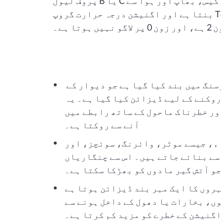
پروف لیول B یا C سے زیادہ نہیں ہے یا ماحول آتش گیر گیس، بھاپ اور ہوا سے
بنتا ہے اور اگنیشن درجہ حرارت گروپ T4 (135 ℃) سے کم نہیں ہے۔ قابل اطلاق
انکلوژر: لہرانے کو ایک خصوصی ہاؤسنگ میں بند کیا گیا ہے جو دیوار کے
وکنے کے لیے ڈیزائن کیا گیا ہے۔ یہ
د
ور خطرناک ماحول کے ساتھ رابطے میں
آنے سے روکتا ہے۔
ء، جیسے موٹر، وائرنگ، سوئچز، اور
ے بنائے جاتے ہیں۔ اس سے چنگاریاں
جو آتش گیر مادوں کو بھڑکا سکتا ہے۔
روں کا ایک مہر بند ڈیزائن ہوتا ہے
ں، بخارات یا دھول کے داخل ہونے سے
اگنیشن کے خطرے کو مزید کم کرتا ہے۔