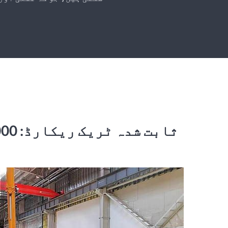
ثابت شدہ ٹریک ریکارڈ: 100,000+ کرینیں ہمارے علم اور قابل اعتماد کی بات کرتی ہیں