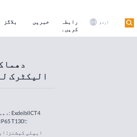
رابطہ
خبریں
بلاگز
اردو
کریں۔
دھماکے
الیکٹرک لہ
دھماکہ
IP65 T130℃
ایپلی کیشنز: ای