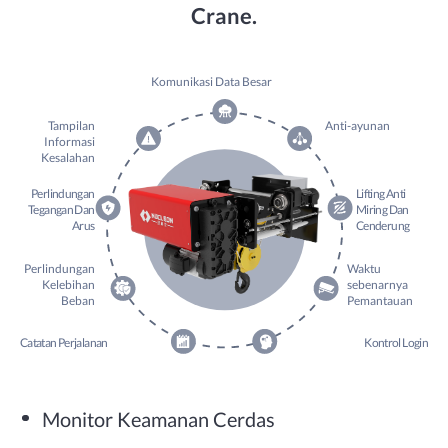
Crane.
Komunikasi Data Besar
Tampilan
Anti-ayunan
Informasi
Kesalahan
Perlindungan
Lifting Anti
Tegangan Dan
Miring Dan
Arus
Cenderung
Perlindungan
Waktu
Kelebihan
sebenarnya
Beban
Pemantauan
Catatan Perjalanan
Kontrol Login
Monitor Keamanan Cerdas