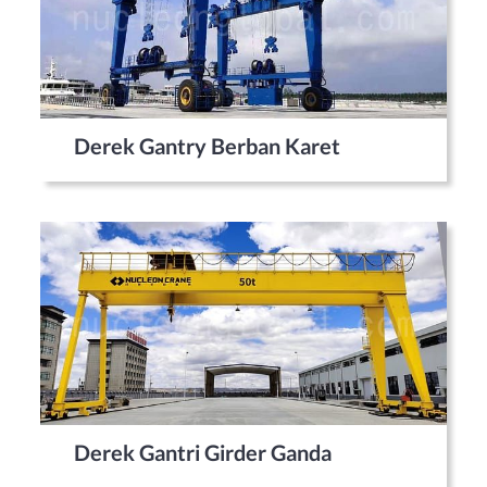
Derek Gantry Berban Karet
Derek Gantri Girder Ganda