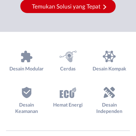
Temukan Solusi yang Tepat
Desain Modular
Cerdas
Desain Kompak
Desain
Hemat Energi
Desain
Keamanan
Independen