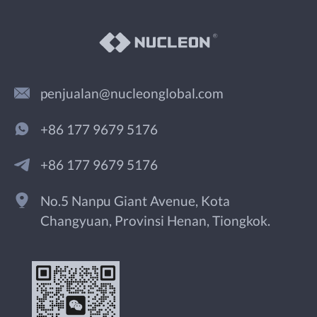
penjualan@nucleonglobal.com
+86 177 9679 5176
+86 177 9679 5176
No.5 Nanpu Giant Avenue, Kota
Changyuan, Provinsi Henan, Tiongkok.