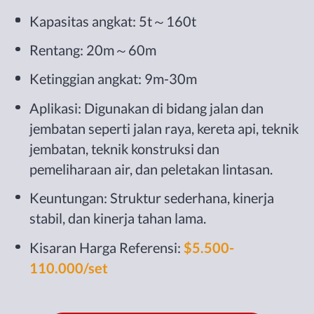
Kapasitas angkat: 5t～160t
Rentang: 20m～60m
Ketinggian angkat: 9m-30m
Aplikasi: Digunakan di bidang jalan dan
jembatan seperti jalan raya, kereta api, teknik
jembatan, teknik konstruksi dan
pemeliharaan air, dan peletakan lintasan.
Keuntungan: Struktur sederhana, kinerja
stabil, dan kinerja tahan lama.
Kisaran Harga Referensi:
$5.500-
110.000/set