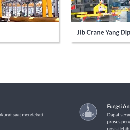
Jib Crane Yang Dip
Fungsi An
akurat saat mendekati
Dapat seca
proses pen
posisi lebih