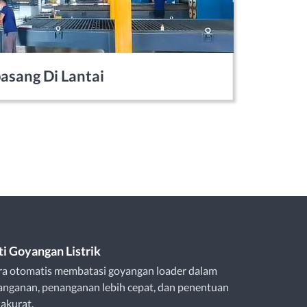
asang Di Lantai
ti Goyangan Listrik
ra otomatis membatasi goyangan loader dalam
anganan, penanganan lebih cepat, dan penentuan
 akurat.