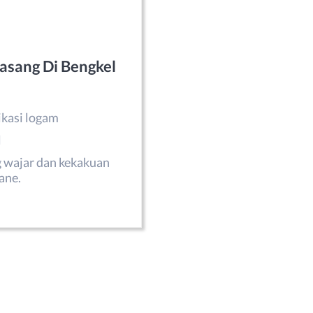
asang Di Bengkel
ikasi logam
l
g wajar dan kekakuan
ane.