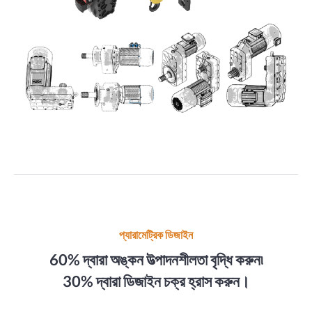
প্যারামেট্রিক ডিজাইন
60% দ্বারা অঙ্কন উত্পাদনশীলতা বৃদ্ধি করুন৷
30% দ্বারা ডিজাইন চক্র হ্রাস করুন।