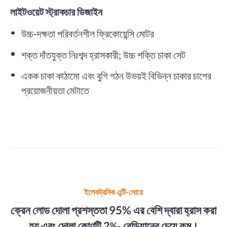
লাইটওয়েট স্ট্রাকচার ডিজাইন
উচ্চ-দক্ষতা পরিবর্তনশীল ফ্রিকোয়েন্সি মোটর
শক্ত দাঁতযুক্ত নিঃশব্দ হ্রাসকারী; উচ্চ শক্তি চাকা সেট
একক চাকা কাঠামো এবং বুগি গঠন উভয়ই বিভিন্ন চাকার চাপের
প্রয়োজনীয়তা মেটাতে
ইলেকট্রনিক এন্টি-সোয়ে
ক্রেন লোড দোলা প্রশস্ততা 95% এর বেশি দ্বারা হ্রাস করা
হয় এবং দোলা কোণটি 2‰ রেডিয়ানের চেয়ে কম।