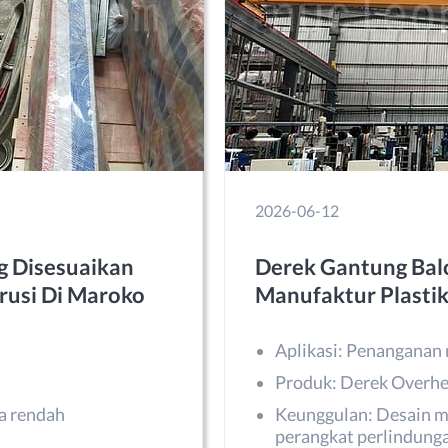
2026-06-12
g Disesuaikan
Derek Gantung Balo
rusi Di Maroko
Manufaktur Plastik
Aplikasi: Penanganan 
Produk: Derek Overhe
a rendah
Keunggulan: Desain m
perangkat perlindung