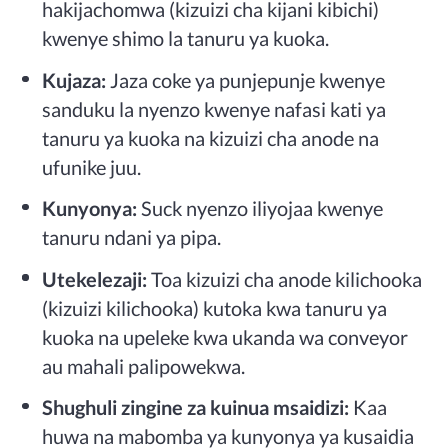
hakijachomwa (kizuizi cha kijani kibichi)
kwenye shimo la tanuru ya kuoka.
Kujaza:
Jaza coke ya punjepunje kwenye
sanduku la nyenzo kwenye nafasi kati ya
tanuru ya kuoka na kizuizi cha anode na
ufunike juu.
Kunyonya:
Suck nyenzo iliyojaa kwenye
tanuru ndani ya pipa.
Utekelezaji:
Toa kizuizi cha anode kilichooka
(kizuizi kilichooka) kutoka kwa tanuru ya
kuoka na upeleke kwa ukanda wa conveyor
au mahali palipowekwa.
Shughuli zingine za kuinua msaidizi:
Kaa
huwa na mabomba ya kunyonya ya kusaidia