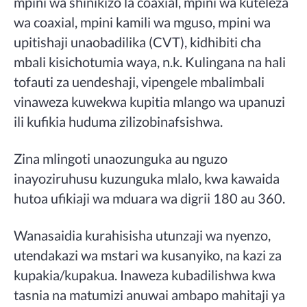
mpini wa shinikizo la coaxial, mpini wa kuteleza
wa coaxial, mpini kamili wa mguso, mpini wa
upitishaji unaobadilika (CVT), kidhibiti cha
mbali kisichotumia waya, n.k. Kulingana na hali
tofauti za uendeshaji, vipengele mbalimbali
vinaweza kuwekwa kupitia mlango wa upanuzi
ili kufikia huduma zilizobinafsishwa.
Zina mlingoti unaozunguka au nguzo
inayoziruhusu kuzunguka mlalo, kwa kawaida
hutoa ufikiaji wa mduara wa digrii 180 au 360.
Wanasaidia kurahisisha utunzaji wa nyenzo,
utendakazi wa mstari wa kusanyiko, na kazi za
kupakia/kupakua. Inaweza kubadilishwa kwa
tasnia na matumizi anuwai ambapo mahitaji ya