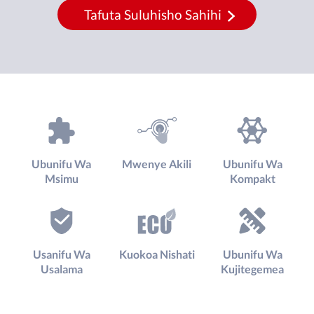
Tafuta Suluhisho Sahihi
Ubunifu Wa
Mwenye Akili
Ubunifu Wa
Msimu
Kompakt
Usanifu Wa
Kuokoa Nishati
Ubunifu Wa
Usalama
Kujitegemea