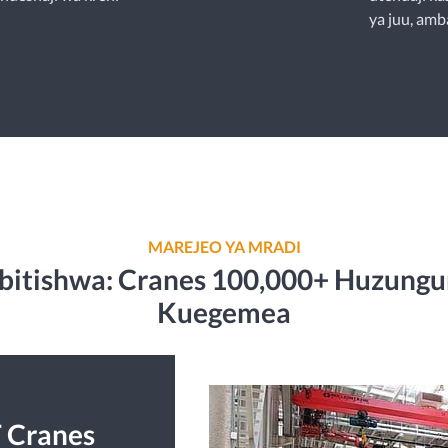
ya juu, amb
MAREJEO YA MRADI
ibitishwa: Cranes 100,000+ Huzung
Kuegemea
T Cranes