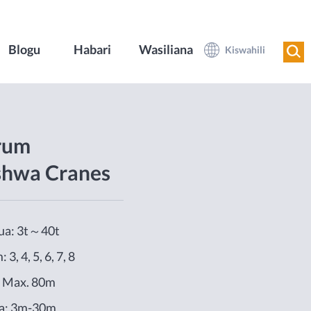
Blogu
Habari
Wasiliana
Kiswahili
crum
hwa Cranes
ua: 3t～40t
 3, 4, 5, 6, 7, 8
: Max. 80m
ua: 3m-30m