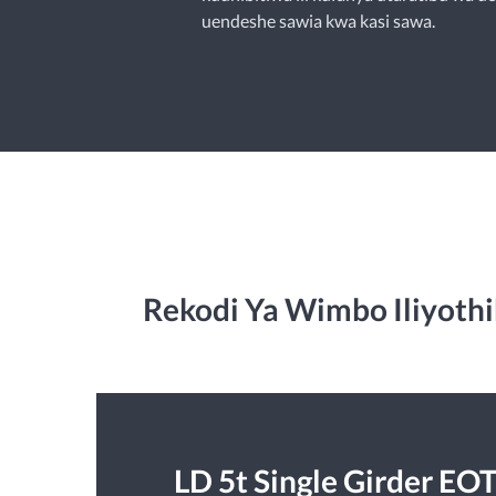
uendeshe sawia kwa kasi sawa.
Rekodi Ya Wimbo Iliyoth
LD 5t Single Girder EO