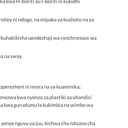
kwa H-boriti au I-boriti ili kukidhi
olley ni ndogo, na mipaka ya kushoto na ya
li kuhakikisha uendeshaji wa synchronous wa
a na sway.
 operesheni ni imara na ya kuaminika;
nezwa kwa nyenzo za plastiki za uhandisi
aa kwa gurudumu la kukimbia na wimbo wa
yenye nguvu ya juu, kichwa cha ndoano cha