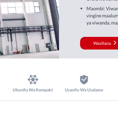
Maombi: Viwand
vingine maalu
ya viwanda, mag
Wasiliana
Ubunifu Wa Kompakt
Usanifu Wa Usalama