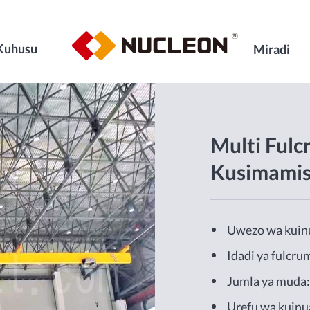
Kuhusu
Miradi
Multi Ful
Kusimamis
Uwezo wa kuin
Idadi ya fulcrum:
Jumla ya muda
Urefu wa kuin