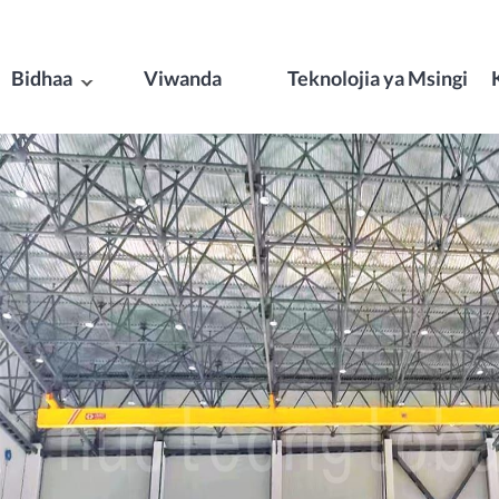
Bidhaa
Viwanda
Teknolojia ya Msingi