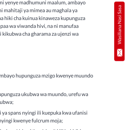
kreni yenye madhumuni maalum, ambayo
Wasiliana Nasi Sasa
i mahitaji ya mimea au maghala ya
a hiki cha kuinua kinaweza kupunguza
paa wa viwanda hivi, na ni manufaa
i kikubwa cha gharama za ujenzi wa
, ambayo hupunguza mzigo kwenye muundo
i kupunguza ukubwa wa muundo, urefu wa
kubwa;
ya spans nyingi ili kuepuka kwa ufanisi
yingi kwenye fulcrum moja;