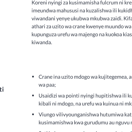
Koreni nyingi za kusimamisha fulcrum ni 
imeundwa mahususi na kuzalishwa ili kukidh
viwandani yenye ukubwa mkubwa zaidi. Kifa
athari za uzito wa crane kwenye muundo wa 
kupunguza urefu wa majengo na kuokoa kias
kiwanda.
Crane ina uzito mdogo wa kujitegemea
wa paa;
ti
Usaidizi wa pointi nyingi hupitishwa il
kibali ni mdogo, na urefu wa kuinua ni m
Viungo vilivyounganishwa hutumiwa kati 
kusimamishwa kwa gurudumu au nguvu n