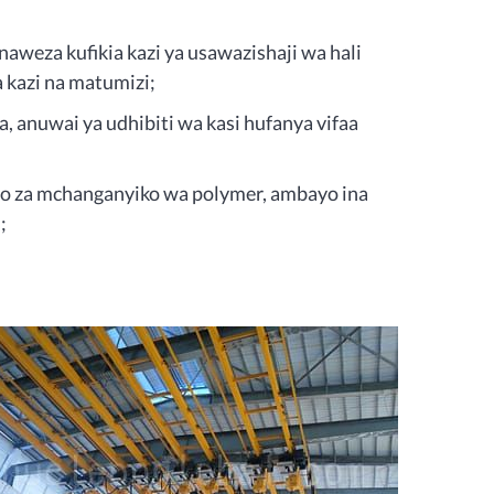
aweza kufikia kazi ya usawazishaji wa hali
a kazi na matumizi;
a, anuwai ya udhibiti wa kasi hufanya vifaa
 za mchanganyiko wa polymer, ambayo ina
;