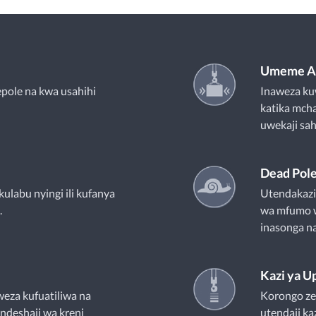
Umeme An
pole na kwa usahihi
Inaweza ku
katika mcha
uwekaji sahi
Dead Pol
 kulabu nyingi ili kufanya
Utendakazi
.
wa mfumo wa
inasonga na
Kazi ya U
weza kufuatiliwa na
Korongo zet
endeshaji wa kreni
utendaji ka