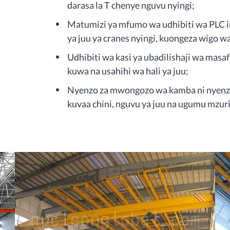
darasa la T chenye nguvu nyingi;
Matumizi ya mfumo wa udhibiti wa PLC in
ya juu ya cranes nyingi, kuongeza wigo w
Udhibiti wa kasi ya ubadilishaji wa masaf
kuwa na usahihi wa hali ya juu;
Nyenzo za mwongozo wa kamba ni nyenzo
kuvaa chini, nguvu ya juu na ugumu mzuri