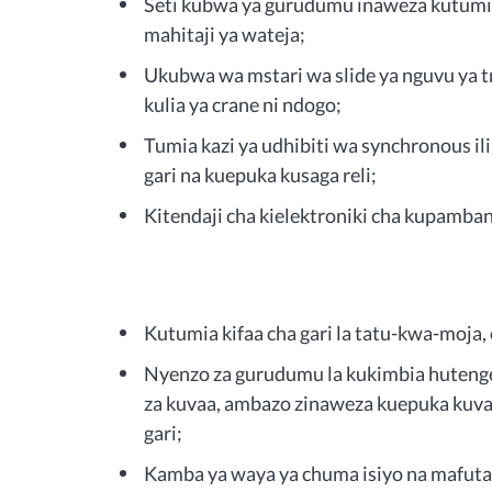
Seti kubwa ya gurudumu inaweza kutumika 
mahitaji ya wateja;
Ukubwa wa mstari wa slide ya nguvu ya tr
kulia ya crane ni ndogo;
Tumia kazi ya udhibiti wa synchronous i
gari na kuepuka kusaga reli;
Kitendaji cha kielektroniki cha kupamban
Kutumia kifaa cha gari la tatu-kwa-moja,
Nyenzo za gurudumu la kukimbia hutenge
za kuvaa, ambazo zinaweza kuepuka kuv
gari;
Kamba ya waya ya chuma isiyo na mafuta 