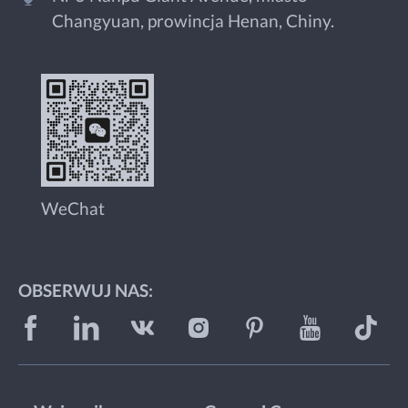
Changyuan, prowincja Henan, Chiny.
WeChat
OBSERWUJ NAS: