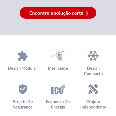
Encontre a solução certa
Design Modular
Inteligente
Design
Compacto
Projeto De
Economia De
Projeto
Segurança
Energia
Independente