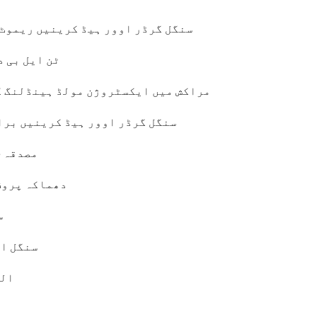
سنگل گرڈر اوور ہیڈ کرینیں ریموٹ 
10 ٹن ایل ب
مراکش میں ایکسٹروژن مولڈ ہینڈلنگ کے لیے اپنی مرضی 
سنگل گرڈر اوور ہیڈ کرینیں برا
بیلاروس میں EAC مصدقہ 5 ٹن انڈر سلنگ اوور ہیڈ کرین پروجیکٹ
3T دھماکہ پر
س
سنگل او
20T ال