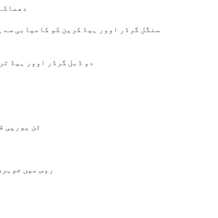
دھماکہ پروف ا
دو ڈبل گرڈر اوور ہیڈ ٹر
HD10 ٹن یورپی ق
روس میں جوہری