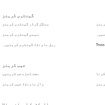
گینٹری کرینز
رینز
سنگل گرڈر گینٹری کرینز
نیں۔
سیمی گینٹری کرینز
ریل ماونٹڈ گینٹری کرینیں۔
جیب کرینز
کرنا
مفت کھڑے جب کرینیں
رینز
وال ماونٹڈ جیب کرینز
الیکٹرک لہرانے والا