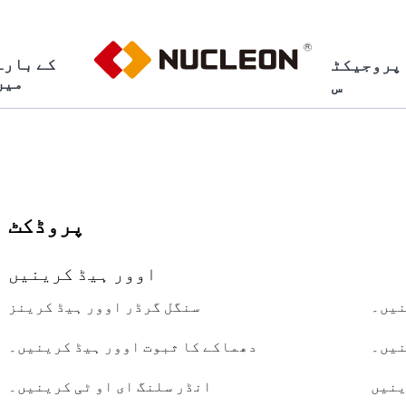
کے بارے
پروجیکٹ
میں
س
پروڈکٹ
اوور ہیڈ کرینیں
نیں۔
سنگل گرڈر اوور ہیڈ کرینز
نیں۔
دھماکے کا ثبوت اوور ہیڈ کرینیں۔
ینیں
انڈر سلنگ ای او ٹی کرینیں۔