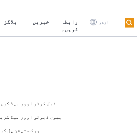
رابطہ
خبریں
بلاگز
اردو
کریں۔
ڈبل گرڈر اوور ہیڈ کری
ہیوی ڈیوٹی اوور ہیڈ کری
ورک سٹیشن پل کر