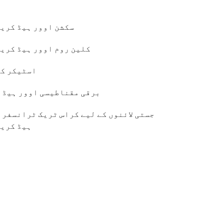
سکشن اوور ہیڈ کری
کلین روم اوور ہیڈ کری
اسٹیکر ک
برقی مقناطیسی اوور ہیڈ 
جستی لائنوں کے لیے کراس ٹریک ٹرانسفر 
ہیڈ کری