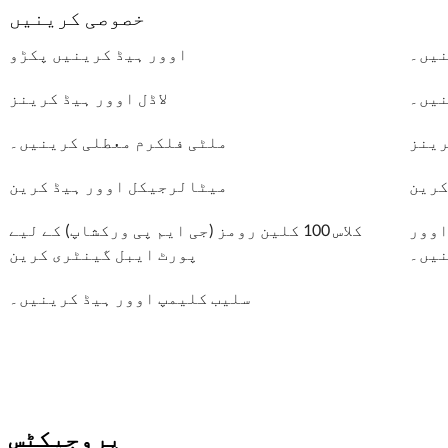
خصوصی کرینیں
نیں۔
اوور ہیڈ کرینیں پکڑو
نیں۔
لاڈل اوور ہیڈ کرینز
رینز
ملٹی فلکرم معطلی کرینیں۔
کرین
میٹالرجیکل اوور ہیڈ کرین
اوور
کلاس 100 کلین رومز (جی ایم پی ورکشاپ) کے لیے
نیں۔
پورٹ ایبل گینٹری کرین
سلیب کلیمپ اوور ہیڈ کرینیں۔
پروجیکٹس