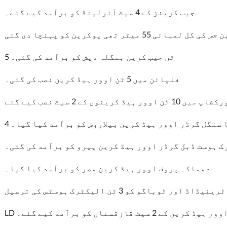
جیب کرینز کے 4 سیٹ آئرلینڈ کو برآمد کیے گئے۔
5 ٹن جیب کرین بنگلہ دیش کو برآمد کی گئی۔
فلپائن میں 5 ٹن اوور ہیڈ کرین نصب کی گئی۔
رینوں کے 2 سیٹ نصب کیے گئے
ا سنگل گرڈر اوور ہیڈ کرین بیلاروس کو برآمد کیا گیا۔
 ہوسٹ ڈبل گرڈر اوور ہیڈ کرین پیرو کو برآمد کی گئی۔
دھماکہ پروف اوور ہیڈ کرین مصر کو برآمد کیا گیا۔
ٹرینیڈاڈ اور ٹوباگو کو 3 ٹن الیکٹرک ہوسٹس کی ترسیل
ن کے 2 سیٹ قازقستان کو برآمد کیے گئے۔