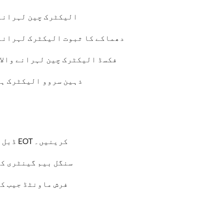
الیکٹرک چین لہرانے 
دھماکے کا ثبوت الیکٹرک لہرانے 
NHC فکسڈ الیکٹرک چین لہرانے والا
ذہین سروو الیکٹرک ہ
ڈبل گرڈر EOT کرینیں۔
سنگل بیم گینٹری ک
فرش ماونٹڈ جیب ک