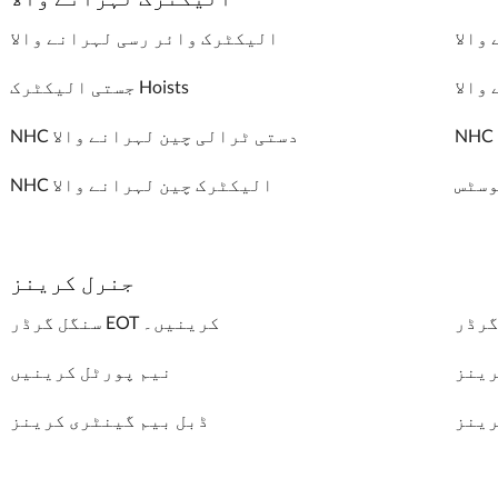
والا
الیکٹرک وائر رسی لہرانے والا
والا
جستی الیکٹرک Hoists
NHC دستی ٹرالی چین لہرانے والا
وسٹس
NHC الیکٹرک چین لہرانے والا
جنرل کرینز
سنگل گرڈر EOT کرینیں۔
رینز
نیم پورٹل کرینیں
رینز
ڈبل بیم گینٹری کرینز