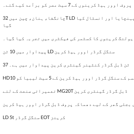
وور ہیڈ کرینوں کے 7 سیٹ مصر کو برآمد کیے گئے۔
چانگشا، ہنان، چین میں 32T LD سنگل گرڈر اوور ہیڈ کرین کو کامیابی سے پہنچایا اور انسٹال کیا
گیا
یولنگ کرینوں کا کسٹمر کی فیکٹری میں تجربہ کیا گیا۔
پیداوار میں 10 ٹن LD سنگل گرڈر اوور ہیڈ کرین
37 ٹن ڈبل گرڈر کنٹینر گینٹری کرین پیداوار میں ہے۔
سم کے سنگل گرڈر اوور ہیڈ کرین کے 5 سیٹ لیبیا کو
تعمیراتی صنعت کے لئے MG20T ڈبل گرڈر گینٹری کرین
 بجلی گھر کے لیے دھماکہ پروف ڈبل گرڈر اوور ہیڈ کرین
LD 5t سنگل گرڈر EOT کرینز