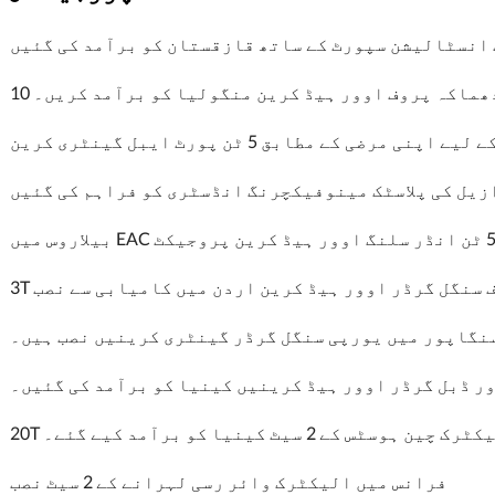
انسٹالیشن سپورٹ کے ساتھ قازقستان کو برآمد کی گئیں
ی دھماکہ پروف اوور ہیڈ کرین منگولیا کو برآمد کریں۔
کے مطابق 5 ٹن پورٹ ایبل گینٹری کرین
زیل کی پلاسٹک مینوفیکچرنگ انڈسٹری کو فراہم کی گئیں
وف سنگل گرڈر اوور ہیڈ کرین اردن میں کامیابی سے نصب
نگاپور میں یورپی سنگل گرڈر گینٹری کرینیں نصب ہیں۔
ر ڈبل گرڈر اوور ہیڈ کرینیں کینیا کو برآمد کی گئیں۔
یکٹرک چین ہوسٹس کے 2 سیٹ کینیا کو برآمد کیے گئے۔
فرانس میں الیکٹرک وائر رسی لہرانے کے 2 سیٹ نصب