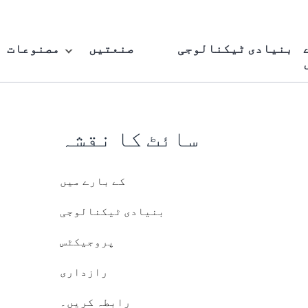
بنیادی ٹیکنالوجی
صنعتیں
مصنوعات
سائٹ کا نقشہ
کے بارے میں
بنیادی ٹیکنالوجی
پروجیکٹس
رازداری
رابطہ کریں۔