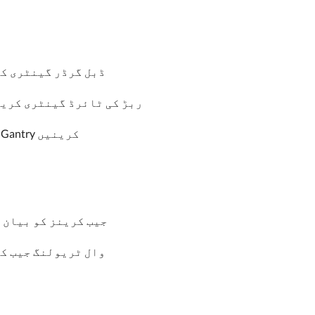
ڈبل گرڈر گینٹری ک
ربڑ کی ٹائرڈ گینٹری کری
Truss Gantry کرینیں
جیب کرینز کو بیان 
وال ٹریولنگ جیب ک