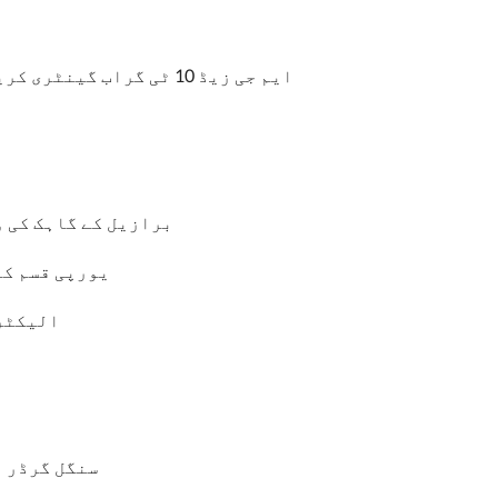
ایم جی زیڈ 10 ٹی گراب گینٹری کرین جس کی کل لمبائی 55 میٹر تھی یوکرین کو پہنچا دی گئی
برازیل کے گاہک کی ورکشاپ میں 10 ٹن اوور ہیڈ ک
4 یورپی قسم ک
الیکٹرک
LD سنگل گرڈر اوور ہیڈ کری