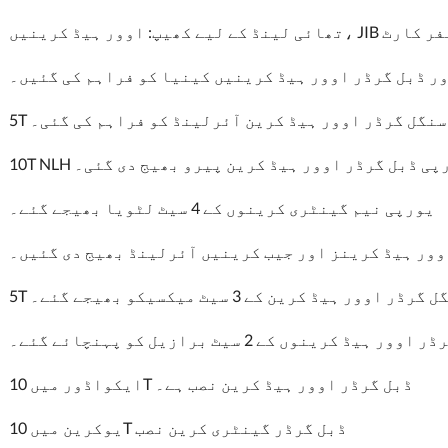
JI کرینیں، ٹرانسفر کارٹ
ر ڈبل گرڈر اوور ہیڈ کرینیں کینیا کو فراہم کی گئیں۔
5T سنگل گرڈر اوور ہیڈ کرین آئرلینڈ کو فراہم کی گئی۔
10T یورپی ڈبل گرڈر اوور ہیڈ کرین پیرو بھیج دی گئی۔
یورپی نیم گینٹری کرینوں کے 4 سیٹ لٹویا بھیجے گئے۔
وور ہیڈ کرینز اور جیب کرینیں آئرلینڈ بھیج دی گئیں۔
گل گرڈر اوور ہیڈ کرین کے 3 سیٹ میکسیکو بھیجے گئے۔
ر ہیڈ کرینوں کے 2 سیٹ برازیل کو پہنچائے گئے۔
ایکواڈور میں 10T ڈبل گرڈر اوور ہیڈ کرین نصب ہے۔
یوکرین میں 10T ڈبل گرڈر گینٹری کرین نصب