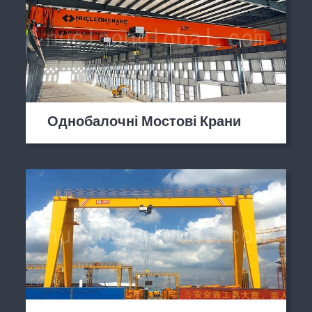
Однобалочні Мостові Крани