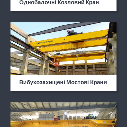
Однобалочні Козловий Кран
Вибухозахищені Мостові Крани