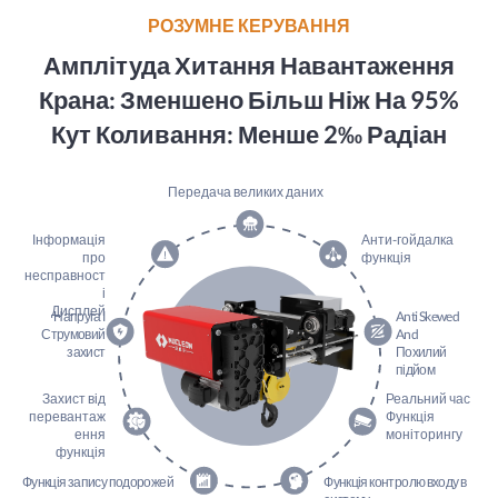
РОЗУМНЕ КЕРУВАННЯ
Амплітуда Хитання Навантаження
Крана: Зменшено Більш Ніж На 95%
Кут Коливання: Менше 2‰ Радіан
Передача великих даних
Інформація
Анти-гойдалка
про
функція
несправност
і
Дисплей
Напруга І
Anti Skewed
Струмовий
And
захист
Похилий
підйом
Захист від
Реальний час
перевантаж
Функція
ення
моніторингу
функція
Функція запису подорожей
Функція контролю входу в