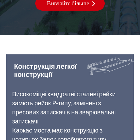
Вивчайте більше
Конструкція легкої
конструкції
Високоміцні квадратні сталеві рейки
замість рейок P-типу, замінені з
пресових затискачів на зварювальні
затискачі
Каркас моста має конструкцію з
чотирьох балок коробчатого типу