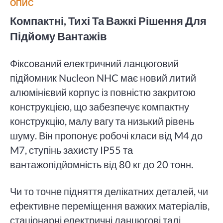
ОПИС
Компактні, Тихі Та Важкі Рішення Для
Підйому Вантажів
Фіксований електричний ланцюговий
підйомник Nucleon NHC має новий литий
алюмінієвий корпус із повністю закритою
конструкцією, що забезпечує компактну
конструкцію, малу вагу та низький рівень
шуму. Він пропонує робочі класи від M4 до
M7, ступінь захисту IP55 та
вантажопідйомність від 80 кг до 20 тонн.
Чи то точне підняття делікатних деталей, чи
ефективне переміщення важких матеріалів,
стаціонарні електричні ланцюгові талі