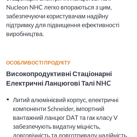
Nucleon NHC легко впораються з цим,
забезпечуючи користувачам надійну
підтримку для підвищення ефективності
виробництва.
ОСОБЛИВОСТІ ПРОДУКТУ
Високопродуктивні Стаціонарні
Електричні Ланцюгові Талі NHC
Литий алюмінієвий корпус, електричні
компоненти Schneider, імпортний
вантажний ланцюг DAT та гак класу V
забезпечують видатну міцність,
довговічність та довготривалу надійність.