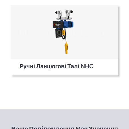
Ручні Ланцюгові Талі NHC
Ваше Повідомлення Має Значення