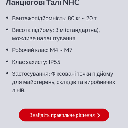
Ланцюгові Талі NHC
Вантажопідйомність: 80 кг ~ 20 т
Висота підйому: 3 м (стандартна),
можливе налаштування
Робочий клас: M4 ~ M7
Клас захисту: IP55
Застосування: Фіксовані точки підйому
для майстерень, складів та виробничих
ліній.
Знайдіть правильне рішення