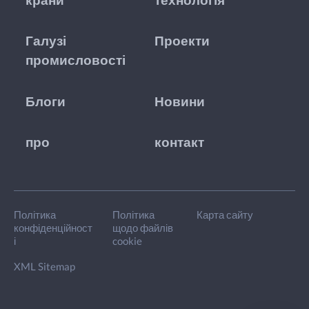
крани
технологія
Галузі
Проекти
промисловості
Блоги
Новини
про
контакт
Політика
Політика
Карта сайту
конфіденційност
щодо файлів
і
cookie
XML Sitemap