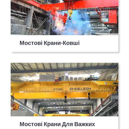
Мостові Крани-Ковші
Мостові Крани Для Важких