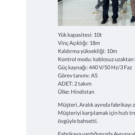
Yük kapasitesi: 10t
Vinç Açıklığı: 18m
Kaldırma yüksekliği: 10m
Kontrol modu: kablosuz uzakta
Güç kaynağı: 440 V/50 Hz/3 Faz
Görev tanımı: A5
ADET: 2 takım
Ülke: Hindistan
Müşteri, Aralık ayında fabrikayı z
Müşteriyi karşılamak için hızlı t
övgüyle bahsetti.
Fabrikaya vardığımızda Avrupa vinç