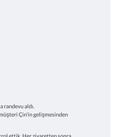
da randevu aldı.
a müşteri Çin'in gelişmesinden
trol ettik. Her ziyaretten sonra