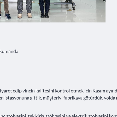
n kumanda
iyaret edip vincin kalitesini kontrol etmek için Kasım ayın
ren istasyonuna gittik, müşteriyi fabrikaya götürdük, yold
 atölyesini, tek kiriş atölyesini ve elektrik atölyesini kon