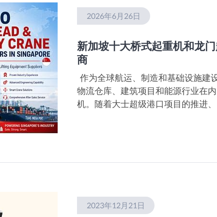
2026年6月26日
新加坡十大桥式起重机和龙门起
商
作为全球航运、制造和基础设施建
物流仓库、建筑项目和能源行业在内
机。随着大士超级港口项目的推进、
政策实施……
2023年12月21日