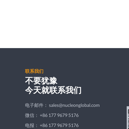
联系我们
不要犹豫
今天就联系我们
电子邮件：
sales@nucleonglobal.com
微信：
+86 177 9679 5176
电报：
+86 177 9679 5176