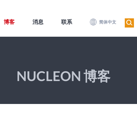
博客
消息
联系
简体中文
NUCLEON 博客