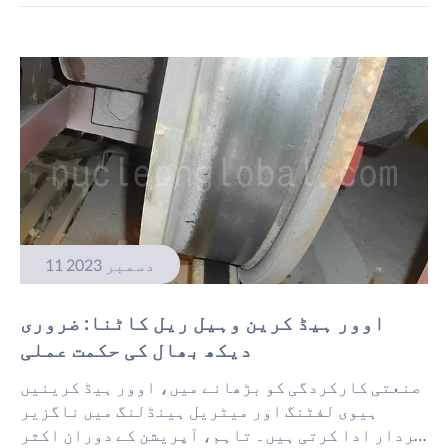
چاہیے۔ صاف کمروں کے لیے خصوصی کرین۔ کلین روم
کرینیں خصوصی لفٹنگ مصنوعات ہیں جو ضروریات کے
لیے تیار کی گئی ہیں […]
11 دسمبر 2023
اوور ہیڈ کرین وہیل ریل کاٹنا: ضروری
دیکھ بھال کی حکمت عملی
صنعتی کارکردگی کو بڑھانے میں، اوور ہیڈ کرینیں
ہیوی لفٹنگ اور میٹریل ہینڈلنگ میں ناگزیر
کردار ادا کرتی ہیں۔ تاہم، آپریشن کے دوران اکثر