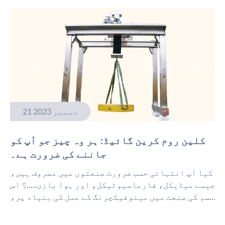
مینوفیکچرنگ کی طرف جاری تبدیلی، اور لوکلائزیشن
پر مرکوز […]
21 دسمبر 2023
کلین روم کرین گائیڈ: ہر وہ چیز جو آپ کو
جاننے کی ضرورت ہے۔
کیا آپ انتہائی حسب ضرورت صنعتوں میں مصروف ہیں،
جیسے میڈیکل، فارماسیوٹیکل، اور ہوا بازی…..؟ اس
قسم کی صنعت میں مینوفیکچرنگ کے عمل کی بنیاد پر،
اسے جراثیم سے پاک ماحول میں انجام دینے کی ضرورت
ہے، اس لیے ہمیں آج کے موضوع پر توجہ مرکوز کرنی