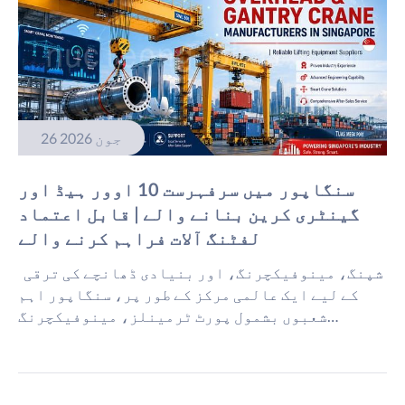
26 جون 2026
سنگاپور میں سرفہرست 10 اوور ہیڈ اور
گینٹری کرین بنانے والے | قابل اعتماد
لفٹنگ آلات فراہم کرنے والے
شپنگ، مینوفیکچرنگ، اور بنیادی ڈھانچے کی ترقی
کے لیے ایک عالمی مرکز کے طور پر، سنگاپور اہم
شعبوں بشمول پورٹ ٹرمینلز، مینوفیکچرنگ
سہولیات، لاجسٹکس گودام، تعمیراتی منصوبے، اور
توانائی کی صنعتوں میں اوور ہیڈ کرینوں اور
گینٹری کرینوں پر بڑے پیمانے پر انحصار کرتا ہے۔
تواس میگا پورٹ پراجیکٹ کی ترقی کے ساتھ، سمارٹ