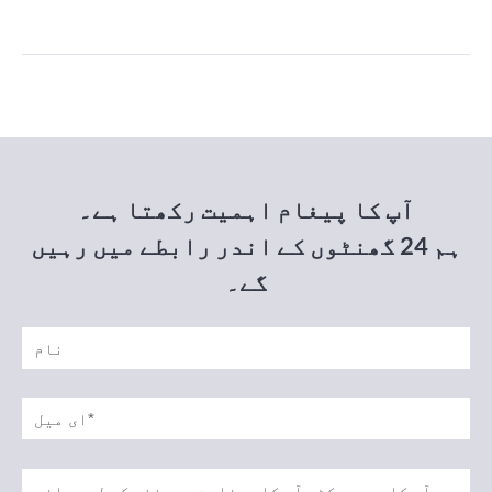
پیش آنے والا ایک اہم مسئلہ ریل کاٹنا ہے - کرین
ریل ٹریک کے خلاف کرین کے پہیوں کا ضرورت سے زیادہ
ٹوٹ جانا۔ اس سے نہ صرف پل کرین کی دیکھ بھال کے
اخراجات میں اضافہ ہوتا ہے بلکہ […]
آپ کا پیغام اہمیت رکھتا ہے۔
ہم 24 گھنٹوں کے اندر رابطے میں رہیں
گے۔