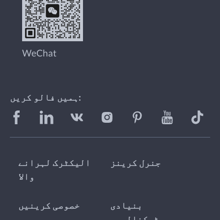
WeChat
ہمیں فالو کریں:
جنرل کرینز
الیکٹرک لہرانے
والا
بنیادی
خصوصی کرینیں
ٹیکنالوجی