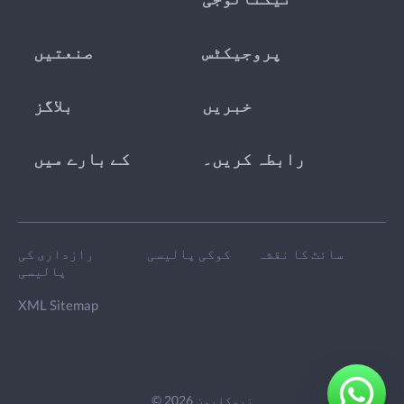
پروجیکٹس
صنعتیں
خبریں
بلاگز
رابطہ کریں۔
کے بارے میں
سائٹ کا نقشہ
کوکی پالیسی
رازداری کی
پالیسی
XML Sitemap
© 2026 نیوکلیون