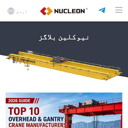
اردو
نیوکلین بلاگز