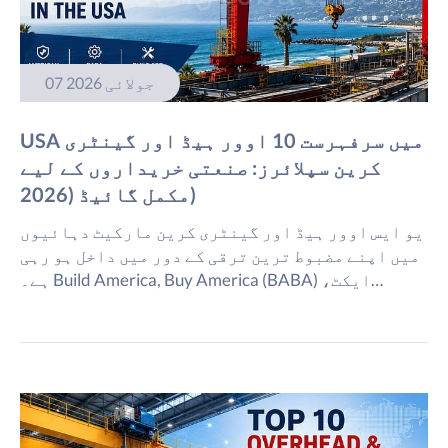
07 جولائی 2026
USA میں سرفہرست 10 اوور ہیڈ اور گینٹری
کرین سپلائرز: صنعتی خریداروں کے لیے
مکمل گائیڈ (2026)
یو ایس اوور ہیڈ اور گینٹری کرین مارکیٹ دہائیوں
میں اپنے مضبوط ترین ترقی کے دور میں داخل ہو رہی
ہے۔ Build America, Buy America (BABA) ایکٹ،
مینوفیکچرنگ ریشورنگ، اور سپلائی چین کے بڑھتے
ہوئے سیکورٹی خدشات کے تحت، بنیادی ڈھانچے،
اسٹیل، آٹوموٹیو، ایرو اسپیس، توانائی اور سیمی
کنڈکٹر صنعتوں میں امریکی ساختہ کرین سسٹمز کی
مانگ میں مسلسل اضافہ ہورہا ہے۔ اس گائیڈ میں، ہم
[…]