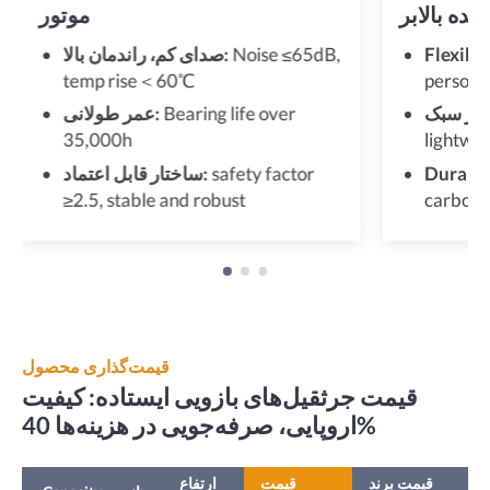
هنده بالابر
موتور
Flexible
Noise ≤65dB,
صدای کم، راندمان بالا:
temp rise＜60℃
personal
Bearing life over
عمر طولانی:
35,000h
lightwei
Durable
safety factor
ساختار قابل اعتماد:
≥2.5, stable and robust
carbon 
قیمت‌گذاری محصول
قیمت جرثقیل‌های بازویی ایستاده: کیفیت
اروپایی، صرفه‌جویی در هزینه‌ها 40%
قیمت برند
قیمت
ارتفاع