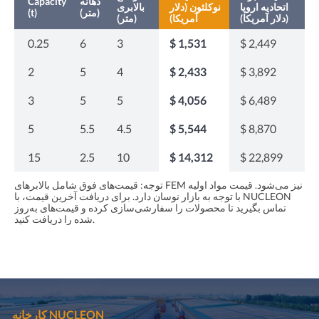
دهانه
Capacity
اتحادیه اروپا
نوکلئون (دلار
بالابری
(متر)
(t)
(دلار آمریکا)
آمریکا)
(متر)
0.25
6
3
$ 1,531
$ 2,449
2
5
4
$ 2,433
$ 3,892
3
5
5
$ 4,056
$ 6,489
5
5.5
4.5
$ 5,544
$ 8,870
15
2.5
10
$ 14,312
$ 22,899
توجه: قیمت‌های فوق شامل بالابرهای FEM نیز می‌شود. قیمت مواد اولیه
با توجه به بازار نوسان دارد. برای دریافت آخرین قیمت، با NUCLEON
تماس بگیرید تا محصولات را سفارشی‌سازی کرده و قیمت‌های به‌روز
شده را دریافت کنید.
کارخانه NUCLEON