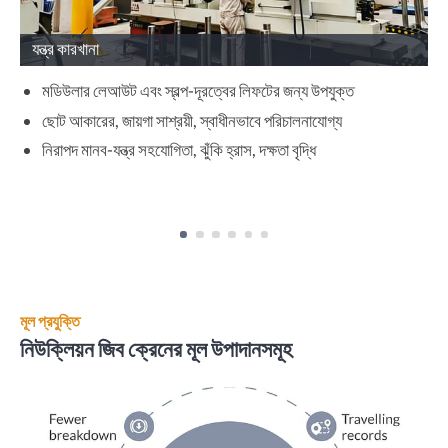
যন্ত্র কারখানা
ম
মডিউলার লেআউট এবং স্বল্প-দূরত্বের লিফটের জন্য উপযুক্ত
ছোট আকারের, জায়গা সাশ্রয়ী, স্বাধীনভাবে পরিচালনাযোগ্য
নিরাপদ মানব-যন্ত্র সহযোগিতা, ঝুঁকি হ্রাস, দক্ষতা বৃদ্ধি
মূল প্রযুক্তি
নিউক্লিয়ন জিব ক্রেনের মূল উপাদানসমূহ