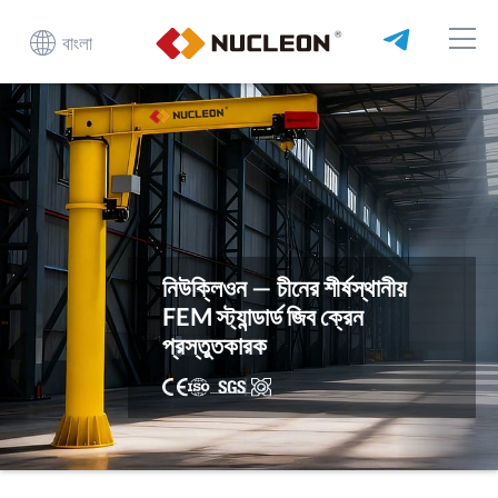
বাংলা
নিউক্লিওন — চীনের শীর্ষস্থানীয়
FEM স্ট্যান্ডার্ড জিব ক্রেন
প্রস্তুতকারক