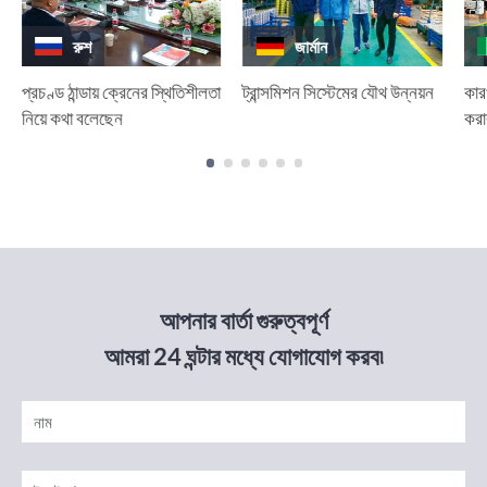
রুশ
জার্মান
প্রচণ্ড ঠান্ডায় ক্রেনের স্থিতিশীলতা
ট্রান্সমিশন সিস্টেমের যৌথ উন্নয়ন
কার
নিয়ে কথা বলেছেন
করার
আপনার বার্তা গুরুত্বপূর্ণ
আমরা 24 ঘন্টার মধ্যে যোগাযোগ করব৷