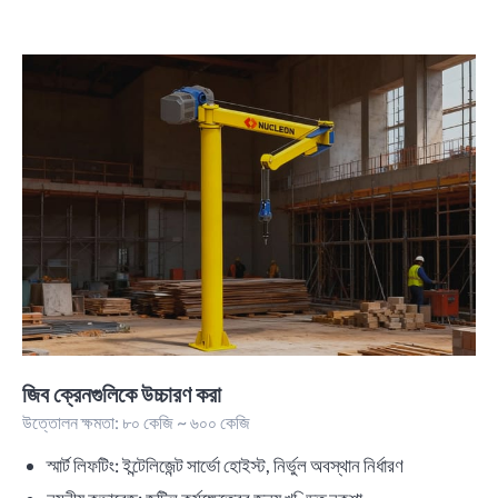
জিব ক্রেনগুলিকে উচ্চারণ করা
উত্তোলন ক্ষমতা: ৮০ কেজি ~ ৬০০ কেজি
স্মার্ট লিফটিং: ইন্টেলিজেন্ট সার্ভো হোইস্ট, নির্ভুল অবস্থান নির্ধারণ