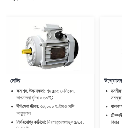
মোটর
উত্তোলন হ্র
কম শব্দ, উচ্চ দক্ষতা:
শব্দ ≤৬৫ ডেসিবেল,
নমনীয় ড্র
তাপমাত্রা বৃদ্ধি＜৬০℃
সমন্বয়ের 
দীর্ঘ সেবা জীবন:
৩৫,০০০ ঘণ্টারও বেশি
হালকা খাদ 
আয়ুষ্কাল
টেকসই গিয়ার
নির্ভরযোগ্য কাঠামো:
নিরাপত্তা গুণাঙ্ক ≥২.৫,
গিয়ার