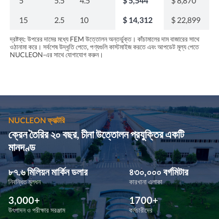
5
5.5
4.5
$ 5,544
$ 8,870
15
2.5
10
$ 14,312
$ 22,899
দ্রষ্টব্য: উপরের দামের মধ্যে FEM উত্তোলন অন্তর্ভুক্ত। কাঁচামালের দাম বাজারের সাথে
ওঠানামা করে। সর্বশেষ উদ্ধৃতি পেতে, পণ্যগুলি কাস্টমাইজ করতে এবং আপডেট মূল্য পেতে
NUCLEON-এর সাথে যোগাযোগ করুন।
NUCLEON ফ্যাক্টরি
ক্রেন তৈরির ২০ বছর, চীনা উত্তোলন প্রযুক্তির একটি
মানদণ্ড
৮৭.৬ মিলিয়ন মার্কিন ডলার
৪৩০,০০০ বর্গমিটার
নিবন্ধিত মূলধন
কারখানা এলাকা
3,000+
1700+
উৎপাদন ও পরীক্ষার সরঞ্জাম
কর্মচারীদের