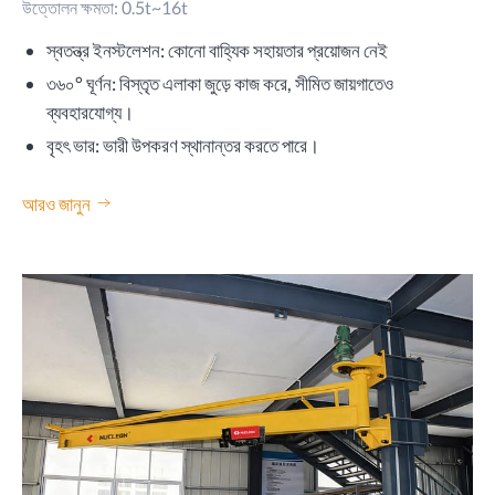
উত্তোলন ক্ষমতা: 0.5t~16t
স্বতন্ত্র ইনস্টলেশন: কোনো বাহ্যিক সহায়তার প্রয়োজন নেই
৩৬০° ঘূর্ণন: বিস্তৃত এলাকা জুড়ে কাজ করে, সীমিত জায়গাতেও
ব্যবহারযোগ্য।
বৃহৎ ভার: ভারী উপকরণ স্থানান্তর করতে পারে।
আরও জানুন