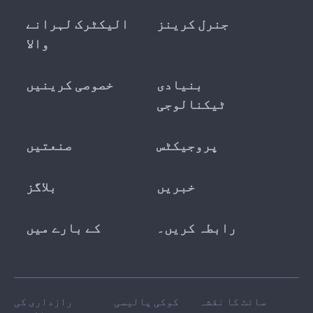
جنرل کرینز
الیکٹرک لہرانے
والا
بنیادی
خصوصی کرینیں
ٹیکنالوجی
پروجیکٹس
صنعتیں
خبریں
بلاگز
رابطہ کریں۔
کے بارے میں
سائٹ کا نقشہ
کوکی پالیسی
رازداری کی