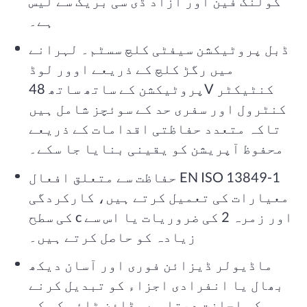
کولنگ فین اور آزاد ڈی سی بریک سے لیس
ہے۔
ڈبل پروٹیکشن سیفٹی کلچ سسٹم۔ لہرانے
میں رگڑ کلچ کے ذریعے اوور لوڈ
پروٹیکشن کے ساتھ ساتھ 48V کنٹیکٹر
کنٹرول اور سفری حد کے سوئچز شامل ہیں
تاکہ متعدد حفاظتی اقدامات کے ذریعے
محفوظ آپریشن کو یقینی بنایا جا سکے۔
حفاظت سے متعلق افعال EN ISO 13849-1
معیارات کی تعمیل کرتے ہیں، کارکردگی
کی سطح c اور زمرہ 2 کی ضروریات یا اس سے
زیادہ کو حاصل کرتے ہیں۔
ماڈیولر ڈیزائن فوری اور آسان دیکھ
بھال یا انفرادی اجزاء کو تبدیل کرنے
کی اجازت دیتا ہے، ڈاؤن ٹائم کو کم