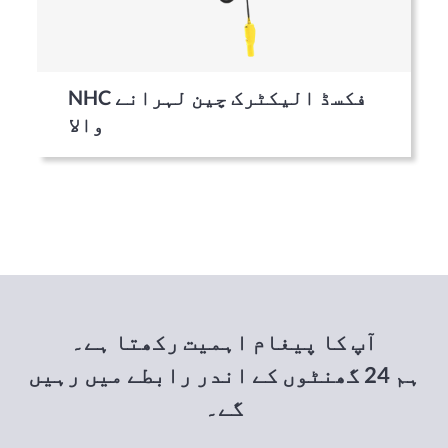
NHC فکسڈ الیکٹرک چین لہرانے
والا
آپ کا پیغام اہمیت رکھتا ہے۔
ہم 24 گھنٹوں کے اندر رابطے میں رہیں
گے۔