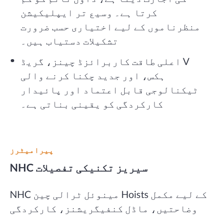
کرتا ہے۔ وسیع تر ایپلیکیشن
منظرناموں کے لیے اختیاری حسب ضرورت
تشکیلات دستیاب ہیں۔
اعلی طاقت کاربرائزڈ چینز، گریڈ V
ہکس، اور جدید چکنا کرنے والی
ٹیکنالوجی قابل اعتماد اور پائیدار
کارکردگی کو یقینی بناتی ہے۔
پیرامیٹرز
NHC سیریز تکنیکی تفصیلات
NHC مینوئل ٹرالی چین Hoists کے لیے مکمل
وضاحتیں، ماڈل کنفیگریشنز، کارکردگی