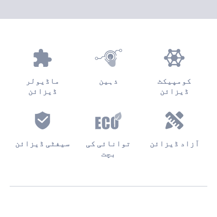
کومپیکٹ
ذہین
ماڈیولر
ڈیزائن
ڈیزائن
آزاد ڈیزائن
توانائی کی
سیفٹی ڈیزائن
بچت