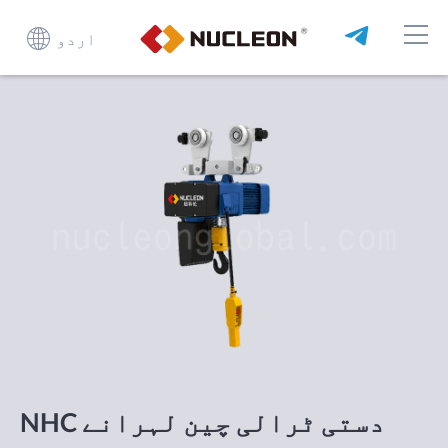
اردو
NHC دستی ٹرالی چین لہرانے