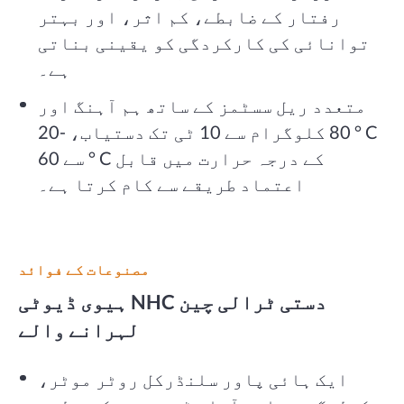
رفتار کے ضابطے، کم اثر، اور بہتر
توانائی کی کارکردگی کو یقینی بناتی
ہے۔
متعدد ریل سسٹمز کے ساتھ ہم آہنگ اور
80 کلوگرام سے 10 ٹی تک دستیاب، -20 ° C
سے 60 ° C کے درجہ حرارت میں قابل
اعتماد طریقے سے کام کرتا ہے۔
مصنوعات کے فوائد
ہیوی ڈیوٹی NHC دستی ٹرالی چین
لہرانے والے
ایک ہائی پاور سلنڈرکل روٹر موٹر،