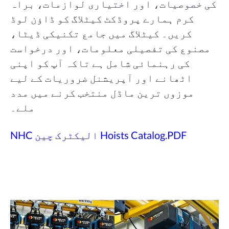
کی خصوصیات، اور اختیاری لوازمات، براہ
کرم ہمارے پروڈکٹ کیٹلاگ کو ڈاؤن لوڈ
کریں۔ کیٹلاگ میں جامع تکنیکی ڈیٹا،
مصنوع کی تفصیلی معلومات، اور درخواست
کی رہنمائی شامل ہے تاکہ آپ کو اپنی
اٹھانے اور آپریشنل ضروریات کے لیے
موزوں ترین ماڈل منتخب کرنے میں مدد
ملے۔
NHC الیکٹرک چین Hoists Catalog.PDF