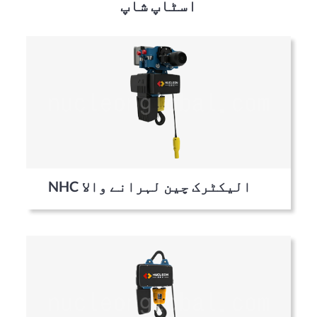
اسٹاپ شاپ
NHC الیکٹرک چین لہرانے والا