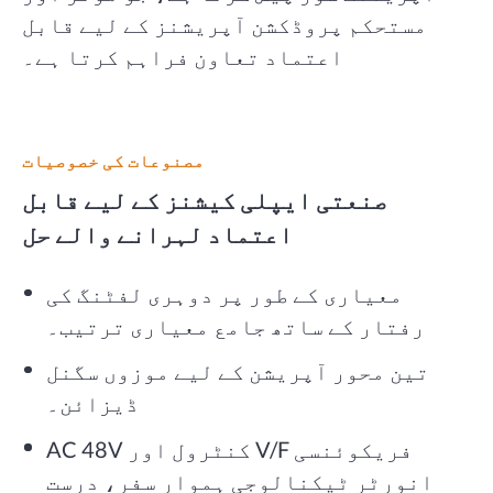
مستحکم پروڈکشن آپریشنز کے لیے قابل
اعتماد تعاون فراہم کرتا ہے۔
مصنوعات کی خصوصیات
صنعتی ایپلی کیشنز کے لیے قابل
اعتماد لہرانے والے حل
معیاری کے طور پر دوہری لفٹنگ کی
رفتار کے ساتھ جامع معیاری ترتیب۔
تین محور آپریشن کے لیے موزوں سگنل
ڈیزائن۔
AC 48V کنٹرول اور V/F فریکوئنسی
انورٹر ٹیکنالوجی ہموار سفر، درست