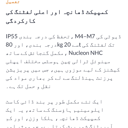
تفصیل
کمپیکٹ ڈھانچہ اور اعلی لفٹنگ کی
کارکردگی
IP55 تحفظ کی درجہ بندی، M4–M7 ڈیوٹی کی
درجہ بندی، اور 80kg سے 20t تک لفٹنگ کی
مکمل گنجائش کے ساتھ، Nucleon NHC
مینوئل ٹرالی چین ہوسٹس مختلف ایپلی
کیشنز کے لیے موزوں ہیں، جس میں پریزیشن
پرزنٹ ہینڈلنگ سے لے کر بھاری مواد کی
نقل و حمل تک ہے۔
ایک نئے مکمل طور پر بند ڈائی کاسٹ
ایلومینیم ہاؤسنگ کے ساتھ، یہ ایک
کمپیکٹ ڈھانچہ، ہلکا وزن، اور کم
آپریٹنگ شور پیش کرتا ہے، جو موثر اور