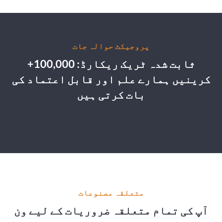
پروجیکٹ حوالہ جات
ثابت شدہ ٹریک ریکارڈ: 100,000+
کرینیں ہمارے علم اور قابل اعتماد کی
بات کرتی ہیں
متعلقہ مصنوعات
آپ کی تمام متعلقہ ضروریات کے لیے ون