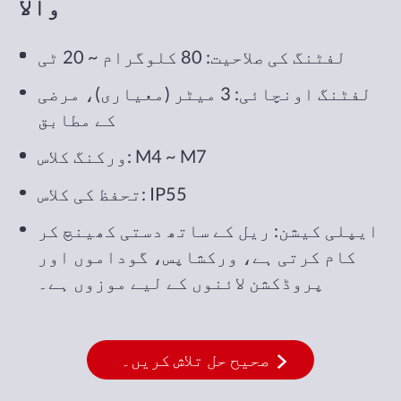
والا
لفٹنگ کی صلاحیت: 80 کلوگرام ~ 20 ٹی
لفٹنگ اونچائی: 3 میٹر (معیاری)، مرضی
کے مطابق
ورکنگ کلاس: M4 ~ M7
تحفظ کی کلاس: IP55
ایپلی کیشن: ریل کے ساتھ دستی کھینچ کر
کام کرتی ہے، ورکشاپس، گوداموں اور
پروڈکشن لائنوں کے لیے موزوں ہے۔
صحیح حل تلاش کریں۔