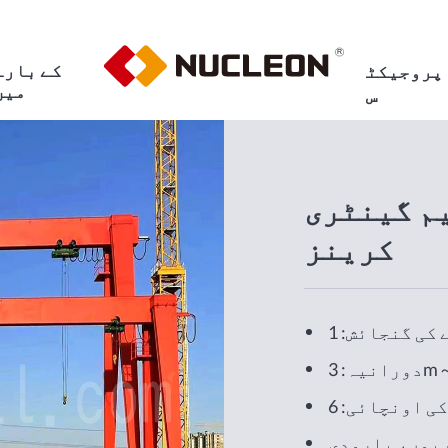
کے بارے
پروجیکٹ
میں
س
م گینٹری
کرینز
3m～40
ریوں، بارودی