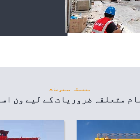
متعلقہ مصنوعات
ام متعلقہ ضروریات کے لیے ون اس