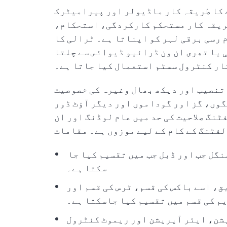
 کا طریقہ کار ماڈیولر اور پیرامیٹرک
ریقہ کار مستحکم کارکردگی، استحکام،
 رسی برقی لہر کو اپناتا ہے۔ ٹرالی کا
 یا تھری ان ون ڈرائیو ڈیوائس سے چلتا
ار کنٹرول سسٹم استعمال کیا جاتا ہے۔
تنصیب اور دیکھ بھال وغیرہ کی خصوصیت
وں، گز اور گوداموں اور دیگر آؤٹ ڈور
ٹنگ صلاحیت کی حد میں عام لوڈنگ اور ان
جب کی قسم کے مطابق، کرین کو نان جب، سنگل جب اور ڈبل جب میں تقسیم کیا جا
سکتا ہے۔
، اسے باکس کی قسم، ٹرس کی قسم اور
م کی قسم میں تقسیم کیا جاسکتا ہے۔
شن، ایئر آپریشن اور ریموٹ کنٹرول