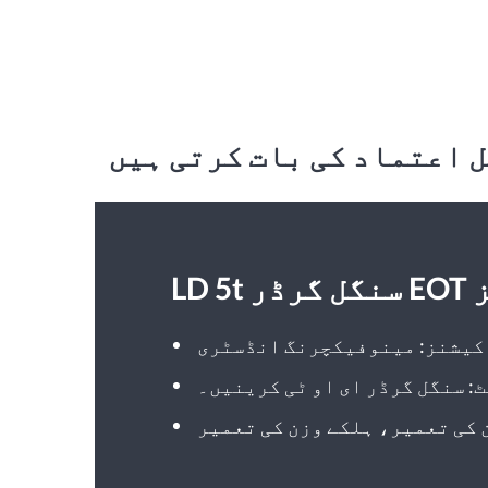
رینز
کیشنز: مینوفیکچرنگ انڈسٹری
: سنگل گرڈر ای او ٹی کرینیں۔
 کی تعمیر، ہلکے وزن کی تعمیر