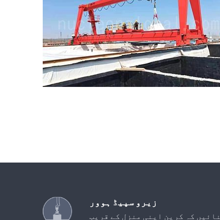
زیرو سپیڈ ہوور
نائیں کہ کرین اپنی منزل کے قریب