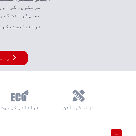
سرنگوں، گز اور
دیگر آؤٹ ڈور 
درمیانے درجے کی لفٹ
فوائد: مستحکم 
کے ل
رابط
آزاد ڈیزائن
توانائی کی بچت