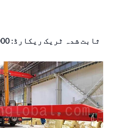
ثابت شدہ ٹریک ریکارڈ: 100,000+ کرینیں ہمارے علم اور قابل اعتماد کی بات کرتی ہیں