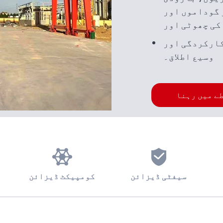
 گوداموں اور
کی چھوٹی اور
نگ کی صلاحیت
کارکردگی اور
یے موزوں ہے۔
وسیع اطلاق۔
ے میں رہنا
سیفٹی ڈیزائن
کومپیکٹ ڈیزائن