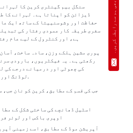
ابھی ہم سے رابطہ کریں۔
سنگل بیم گینٹری کرین کا لہرانے
ڈیزائن کو اپناتا ہے۔ لہرانے کا ط
حفاظت اور وشوسنییتا کے ساتھ ایک عام
سفری طریقہ کار عمودی رفتار کی تبدیلی
ہے، اور کنٹرول کے لیے عام رفت
پوری مشین ہلکے وزن، سادہ ساخت، آسان 
رکھتی ہے۔ یہ فیکٹریوں، بارودی سرنگ
کی چھوٹی اور درمیانے درجے کی لف
لوڈنگ اور لفٹنگ کے کام کے لیے موزوں ہے۔ مقامات.
اسٹیل ڈھانچے کی ساختی شکل کے مطابق
اوپری باکس اور لوئر فری
آپریشن موڈ کے مطابق، اسے زمینی آپری