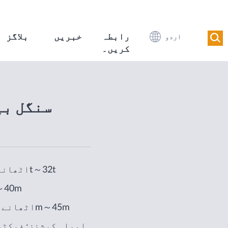
رابطہ
خبریں
بلاگز
اردو
کریں۔
سنگل بی
اٹھانے کی گنجائش: 1t～32t
دورانیہ: m
اٹھانے کی اونچائی: 6m～45m
ایپلی کیشنز: فیکٹ