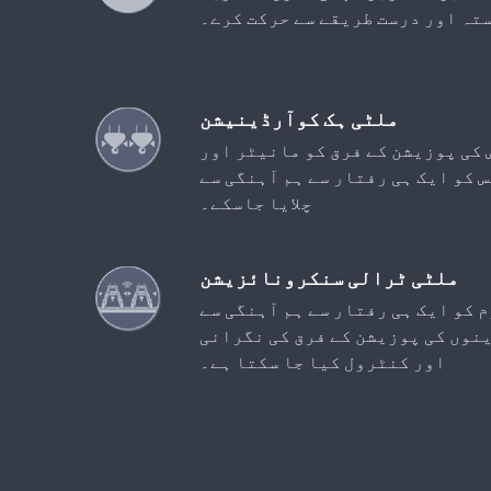
تہ اور درست طریقے سے حرکت کرے۔
ملٹی ہک کوآرڈینیشن
 کی پوزیشن کے فرق کو مانیٹر اور
 کو ایک ہی رفتار سے ہم آہنگی سے
چلایا جاسکے۔
ملٹی ٹرالی سنکرونائزیشن
کو ایک ہی رفتار سے ہم آہنگی سے
ینوں کی پوزیشن کے فرق کی نگرانی
اور کنٹرول کیا جا سکتا ہے۔