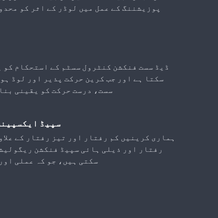
پوزیشننگ کے عمل میں لوڈر کے اثر کو محدو
ڈیڈ سست فنکشن کنٹرول سسٹم کے استحکام کو 
سکتا ہے اور جب کرین حرکت پذیر اور لوڈ ہو 
سست، درست حرکت کو یقینی بنا
سپیڈ ایکسپینش
ہماری کرینیں کم رفتار اور تیز رفتار کے علاو
رفتار اور ذیلی ہائی سپیڈ فنکشن ریگولیشن
سکتی ہیں، جو کہ عملی اور