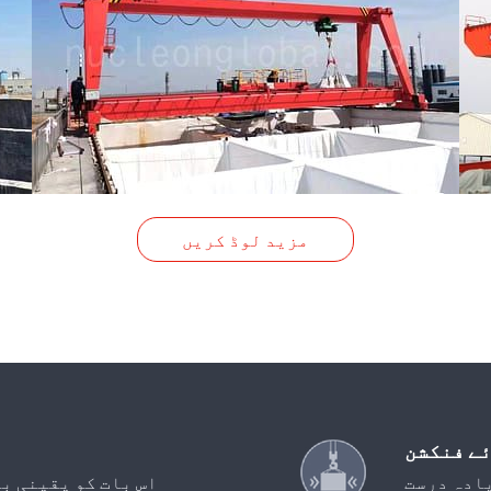
مزید لوڈ کریں
ے فنکشن
ادہ درست
اس بات کو یقینی ب