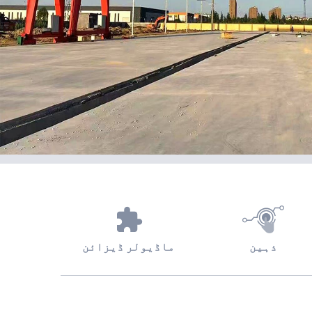
ذہین
ماڈیولر ڈیزائن