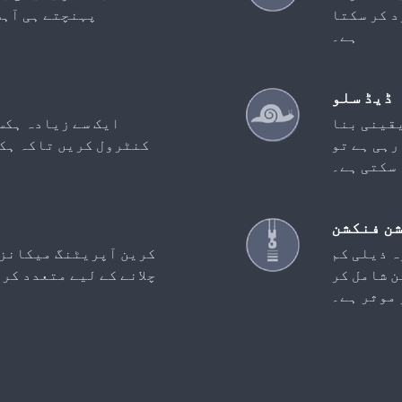
د کر سکتا
پہنچتے ہی آہس
ہے۔
ڈیڈ سلو
یقینی بنا
ایک سے زیادہ ہکس
رہی ہے تو
کنٹرول کریں تاکہ ہکس
 سکتی ہے۔
ن فنکشن
ہ ذیلی کم
کرین آپریٹنگ میکانزم 
 شامل کر
چلانے کے لیے متعدد کر
 موثر ہے۔