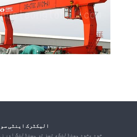
الیکٹرک اینٹی سوئ
خود بخود ہینڈلنگ، تیز تر ہینڈلنگ اور زی