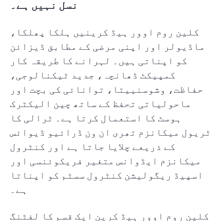
نسل نہیں ہے۔
کلین روم اوور ہیڈ کرینیں ہلکا پھلکا،
ماڈیولر اور اپنی مرضی کے مطابق ڈیزائن
کو اپناتی ہیں۔ لہرانے کا طریقہ کار
کمپیکٹ ڈھانچہ، جدید ٹیکنالوجی،
حفاظت، وشوسنییتا، توانائی کی بچت اور
ماحولیاتی تحفظ کے ساتھ چین الیکٹرک
ہوسٹ کا استعمال کرتا ہے۔ ٹرالی کا
ٹریول میکانزم تھری ان ون ڈرائیو ڈیوائس
کے ذریعے چلایا جاتا ہے اور کنٹرول
میکانزم ایڈوانس متغیر فریکوئنسی اور
اسپیڈ ریگولیشن کنٹرول سسٹم کو اپناتا
ہے۔
کلین روم اوور ہیڈ کرین ایک قسم کا لفٹنگ