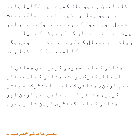
کا سامان ہے جو صاف کمرے میں لگایا جاتا
ہے، جو بھاری اشیاء کو سنبھالتے وقت
دھول اور دھول کو ہونے سے روکتا ہے، اور
پیشہ ورانہ سامان کے لیے جگہ کے زیادہ سے
زیادہ استعمال کے لیے محدود اندرونی جگہ
کا استعمال کر سکتا ہے۔
صفائی کے لیے خصوصی کرین میں صفائی کے
لیے الیکٹرک ہوسٹ، صفائی کے لیے سنگل
بیم کرین، صفائی کے لیے الیکٹرک سسپنشن
کرین، صفائی کے لیے ڈبل بیم کرین اور
صفائی کے لیے گینٹری کرین شامل ہیں۔
مصنوعات کی خصوصیات