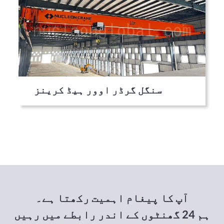
سنگل گرڈر اوور ہیڈ کرینز
آپ کا پیغام اہمیت رکھتا ہے۔
ہم 24 گھنٹوں کے اندر رابطے میں رہیں