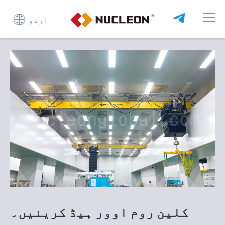
اردو
کلین روم اوور ہیڈ کرینیں۔