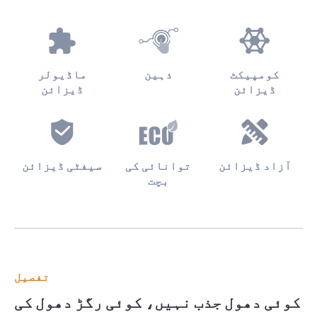
کومپیکٹ
ذہین
ماڈیولر
ڈیزائن
ڈیزائن
آزاد ڈیزائن
توانائی کی
سیفٹی ڈیزائن
بچت
تفصیل
کوئی دھول جذب نہیں، کوئی رگڑ دھول کی