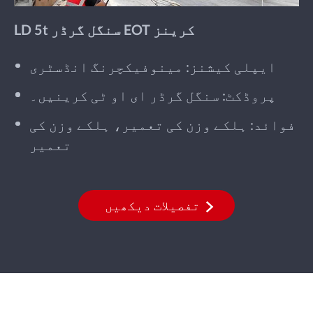
LD 5t سنگل گرڈر EOT کرینز
ایپلی کیشنز: مینوفیکچرنگ انڈسٹری
پروڈکٹ: سنگل گرڈر ای او ٹی کرینیں۔
فوائد: ہلکے وزن کی تعمیر، ہلکے وزن کی
تعمیر
تفصیلات دیکھیں