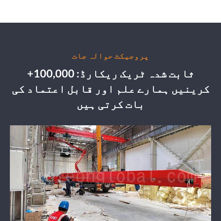
پروجیکٹ حوالہ جات
ثابت شدہ ٹریک ریکارڈ: 100,000+
کرینیں ہمارے علم اور قابل اعتماد کی
بات کرتی ہیں