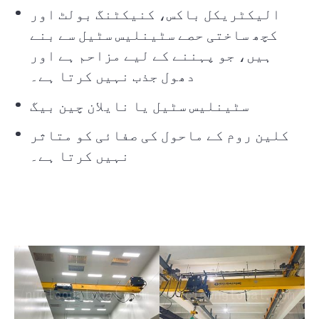
الیکٹریکل باکس، کنیکٹنگ بولٹ اور
کچھ ساختی حصے سٹینلیس سٹیل سے بنے
ہیں، جو پہننے کے لیے مزاحم ہے اور
دھول جذب نہیں کرتا ہے۔
سٹینلیس سٹیل یا نایلان چین بیگ
کلین روم کے ماحول کی صفائی کو متاثر
نہیں کرتا ہے۔