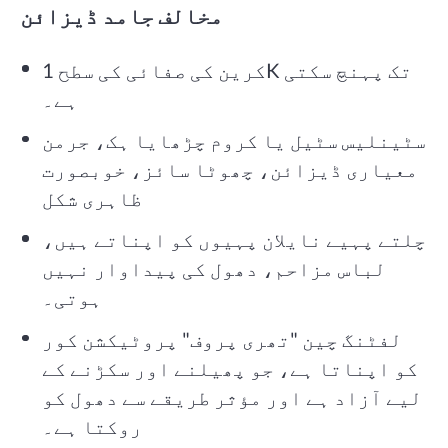
مخالف جامد ڈیزائن
کرین کی صفائی کی سطح 1K تک پہنچ سکتی
ہے۔
سٹینلیس سٹیل یا کروم چڑھایا ہک، جرمن
معیاری ڈیزائن، چھوٹا سائز، خوبصورت
ظاہری شکل
چلتے پہیے نایلان پہیوں کو اپناتے ہیں،
لباس مزاحم، دھول کی پیداوار نہیں
ہوتی۔
لفٹنگ چین "تھری پروف" پروٹیکشن کور
کو اپناتا ہے، جو پھیلنے اور سکڑنے کے
لیے آزاد ہے اور مؤثر طریقے سے دھول کو
روکتا ہے۔