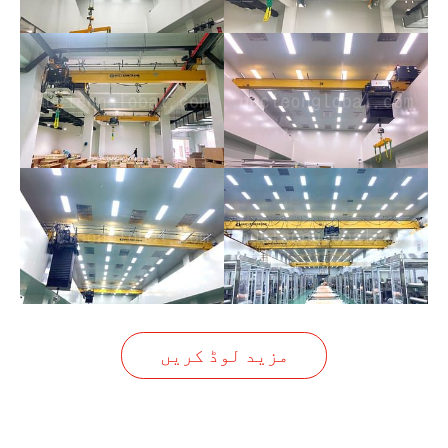
مزید لوڈ کریں