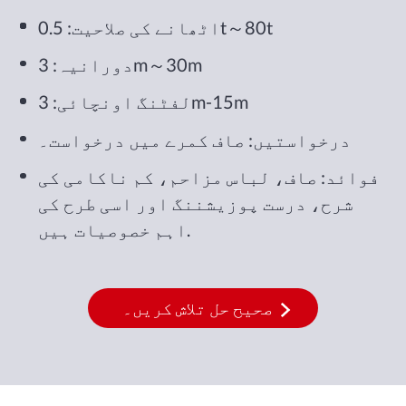
اٹھانے کی صلاحیت: 0.5t～80t
دورانیہ: 3m～30m
لفٹنگ اونچائی: 3m-15m
درخواستیں: صاف کمرے میں درخواست۔
فوائد: صاف، لباس مزاحم، کم ناکامی کی
شرح، درست پوزیشننگ اور اسی طرح کی
اہم خصوصیات ہیں.
صحیح حل تلاش کریں۔