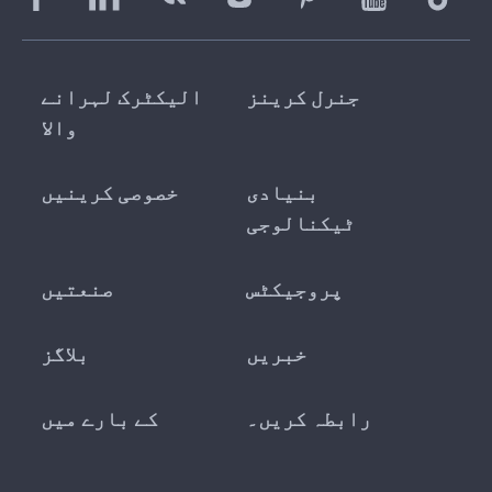
جنرل کرینز
الیکٹرک لہرانے
والا
بنیادی
خصوصی کرینیں
ٹیکنالوجی
پروجیکٹس
صنعتیں
خبریں
بلاگز
رابطہ کریں۔
کے بارے میں