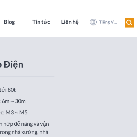
Blog
Tin tức
Liên hệ
Tiếng Việt
p Điện
tới 80t
ng: 6m～30m
iệc: M3～M5
h hợp để nâng và vận
trong nhà xưởng, nhà