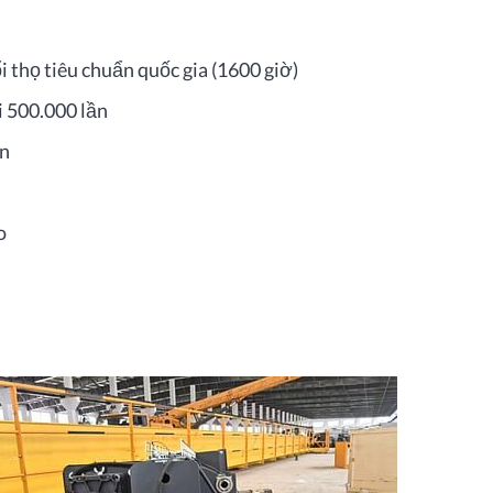
i thọ tiêu chuẩn quốc gia (1600 giờ)
i 500.000 lần
ần
o