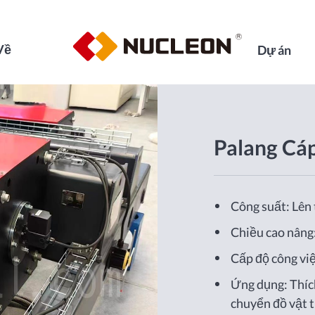
Về
Dự án
Palang Cá
Công suất: Lên 
Chiều cao nâ
Cấp độ công v
Ứng dụng: Thíc
chuyển đồ vật 