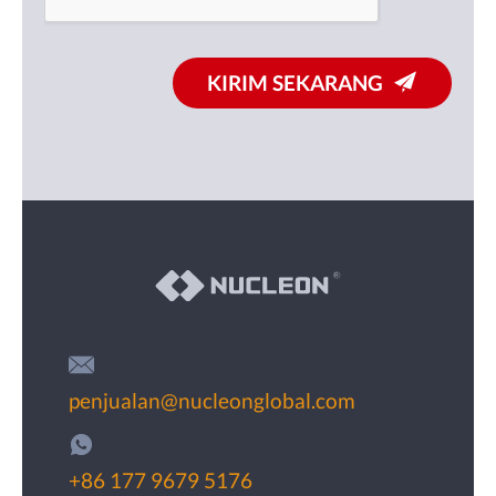
KIRIM SEKARANG
penjualan@nucleonglobal.com
+86 177 9679 5176